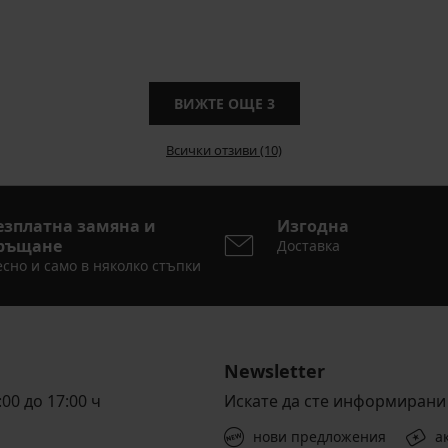
ВИЖТЕ ОЩЕ
3
Всички отзиви (10)
езплатна замяна и
Изгодна
ръщане
Доставка
сно и само в няколко стъпки
Newsletter
00 до 17:00 ч
Искате да сте информирани 
нови предложения
а