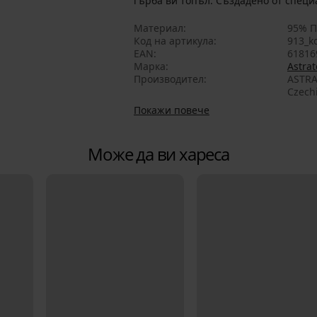
гърба ви топъл. Създадено от специа
Материал
95% П
Код на артикула
913_k
EAN
61816
Марка
Astrat
Производител
ASTRA
Czech
Покажи повече
Може да ви хареса