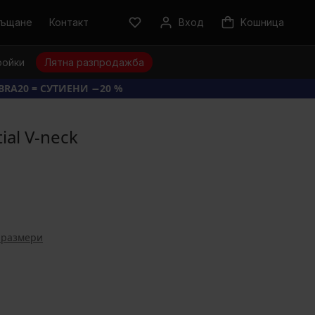
ръщане
Контакт
Вход
Kошница
ройки
Лятна разпродажба
BRA20 = СУТИЕНИ −20 %
al V-neck
 размери