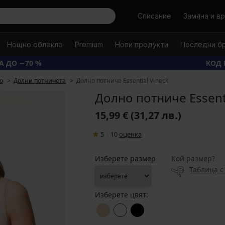
Търси
Списание
Замяна и в
Нощно облекло
Premium
Нови продукти
Последни б
А ДО −70 %
КОД 
о
Долни потничета
Долно потниче Essential V-neck
Долно потниче Essenti
15,99 €
(31,27 лв.)
5
|
10
oценка
Изберете размер
Кой размер?
Таблица с
Изберете цвят: