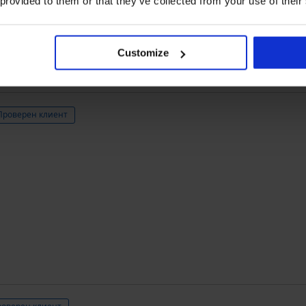
 provided to them or that they’ve collected from your use of their
Закупен след
Customize
Проверен клиент