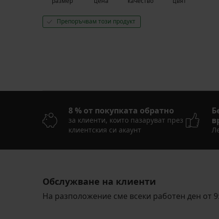
размер
цена
качество
цвят
Препоръчвам този продукт
8 % от покупката обратно
Б
в
за клиенти, които пазаруват през
клиентския си акаунт
Ле
Обслужване на клиенти
На разположение сме всеки работен ден от 9: