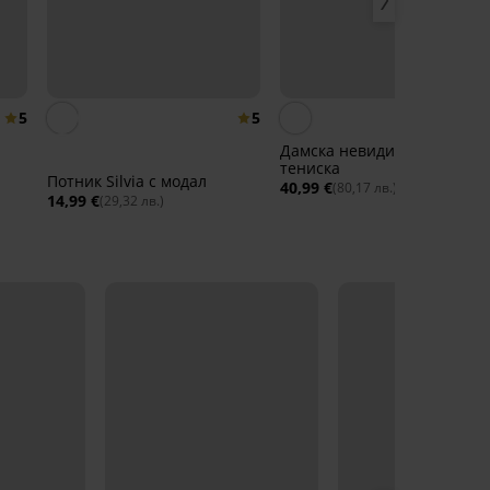
5
5
Дамска невидима долна
тениска
Потник Silvia с модал
40,99 €
(80,17 лв.)
14,99 €
(29,32 лв.)