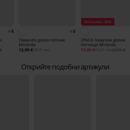
Отстъпка -30%
5
5
и
Памучен долен потник
2PACK памучни долни
Miranda
потници Miranda
€
12,99 €
17,49 €
24,99 €
(25,41 лв.)
(34,21 лв.)
Открийте подобни артикули