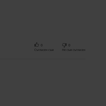
0
0
Съгласен съм
Не съм съгласен