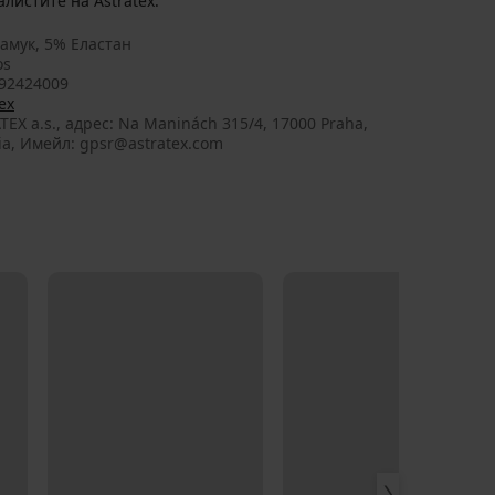
листите на Astratex.
амук, 5% Еластан
os
92424009
ex
TEX a.s., aдрес: Na Maninách 315/4, 17000 Praha,
ia, Имейл: gpsr@astratex.com