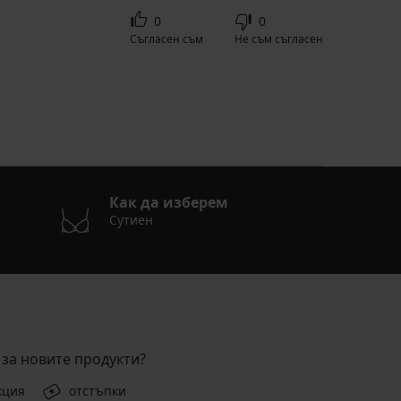
0
0
Съгласен съм
Не съм съгласен
Как да изберем
Сутиен
за новите продукти?
кция
отстъпки