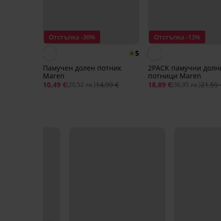
Отстъпка -30%
Отстъпка -13%
5
Памучен долен потник
2PACK памучни долн
Maren
потници Maren
10,49 €
14,99 €
18,89 €
21,59 
(20,52 лв.)
(36,95 лв.)