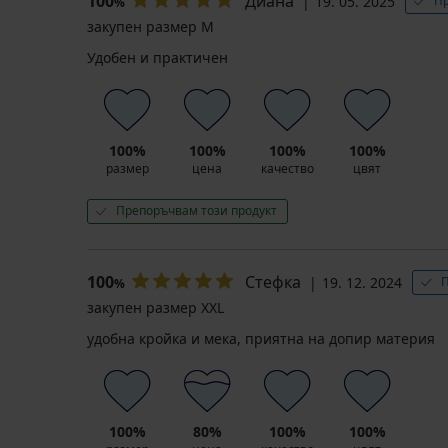
100
Диана
19. 05. 2025
Пр
%
закупен размер M
Удобен и практичен
100%
100%
100%
100%
размер
цена
качество
цвят
Препоръчвам този продукт
100
Стефка
19. 12. 2024
П
%
закупен размер XXL
удобна кройка и мека, приятна на допир материя
100%
80%
100%
100%