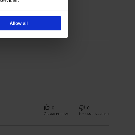
 services.
 'Консултация' за размер
Allow all
0
0
Съгласен съм
Не съм съгласен