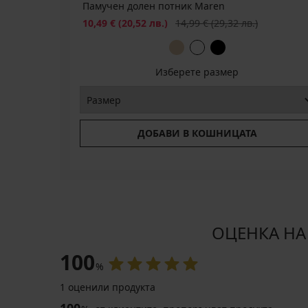
Памучен долен потник Maren
Намаление
Първоначална цена
10,49 €
(20,52 лв.)
14,99 €
(29,32 лв.)
Изберете размер
ДОБАВИ В КОШНИЦАТА
ОЦЕНКА НА 
100
%
1 оценили продукта