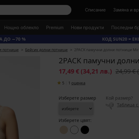
Търси
Списание
Замяна и в
Нощно облекло
Premium
Нови продукти
Последни б
А ДО −70 %
КОД SUN20 = Е
и потници
Бейсик долни потници
2PACK памучни долни потници Mi
2PACK памучни долни
17,49 €
(34,21 лв.)
24,99 €
5
|
1
oценка
Изберете размер
Кой размер?
Таблица с
Изберете цвят: