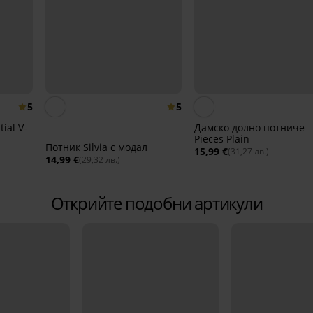
5
5
ial V-
Дамско долно потниче
Pieces Plain
Потник Silvia с модал
15,99 €
(31,27 лв.)
14,99 €
(29,32 лв.)
Открийте подобни артикули