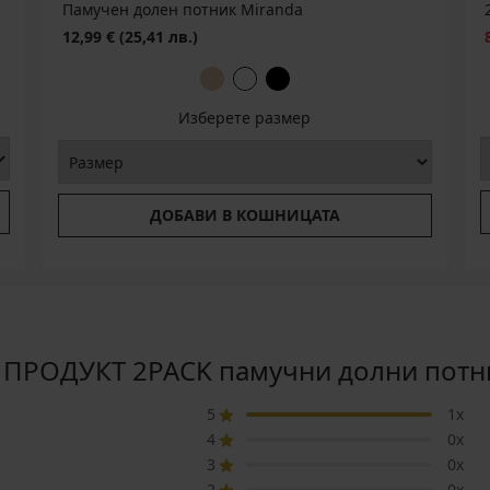
Памучен долен потник Miranda
12,99 €
(25,41 лв.)
Изберете размер
ДОБАВИ В КОШНИЦАТА
ПРОДУКТ 2PACK памучни долни потн
5
1x
4
0x
3
0x
2
0x