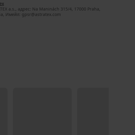
ex
TEX a.s., aдрес: Na Maninách 315/4, 17000 Praha,
ia, Имейл: gpsr@astratex.com