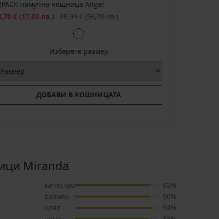
2PACK памучна нощница Angel
2PACK па
Намаление
Първоначална цена
Намаление
8,70 €
(17,02 лв.)
28,99 €
(56,70 лв.)
18,89 €
(3
Изберете размер
ДОБАВИ В КОШНИЦАТА
ици Miranda
качество
92%
размер
90%
цвят
94%
цена
88%