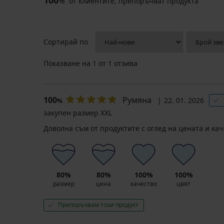
100
%
от клиентите, препоръчват продукта
Сортирай по
Показване на
1
от 1 отзива
100
Румяна
22. 01. 2026
%
закупен размер XXL
Доволна съм от продуктите с оглед на цената и ка
80%
80%
100%
100%
размер
цена
качество
цвят
Препоръчвам този продукт