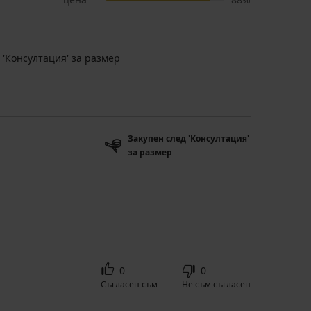
 'Консултация' за размер
Закупен след 'Консултация'
за размер
0
0
Съгласен съм
Не съм съгласен