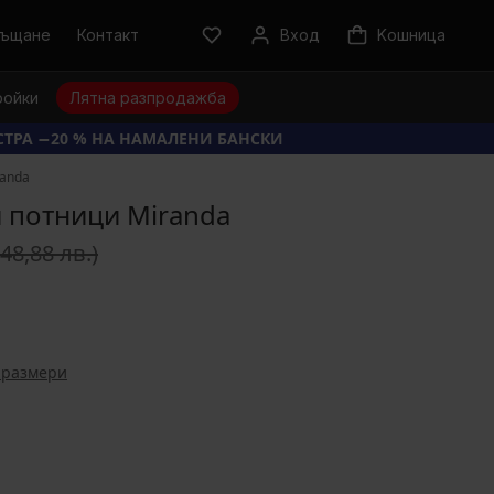
ръщане
Контакт
Вход
Kошница
ройки
Лятна разпродажба
КСТРА −20 % НА НАМАЛЕНИ БАНСКИ
randa
 потници Miranda
(48,88 лв.)
 размери