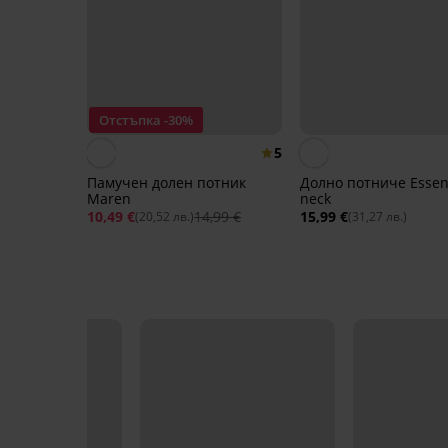
Отстъпка -30%
5
Памучен долен потник
Долно потниче Essent
Maren
neck
10,49 €
14,99 €
15,99 €
(20,52 лв.)
(31,27 лв.)