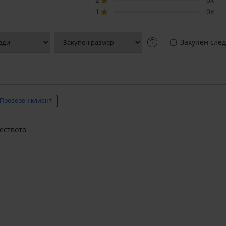
1
0x
Закупен след
Проверен клиент
чеството