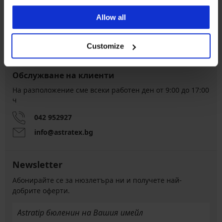
8 % от покупката
Безплатна замяна и
обратно
връщане
Allow all
Изгодна
Как да изберем
Customize
Обслужване на клиенти
На разположение сме всеки работен ден от 9:00 до 17:00
ч
042 952927
info@astratex.bg
Newsletter
Абонирайте се за нюзлетъра ни и получете най-
добрите оферти.