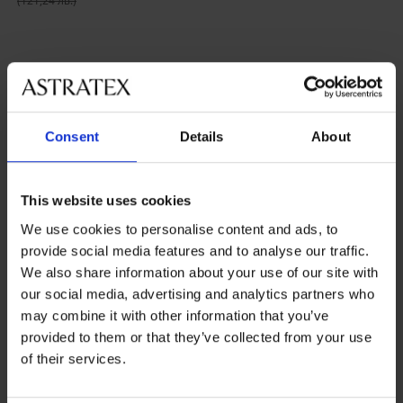
(121,24 лв.)
Consent
Details
About
Най-популярните марки
Dkaren Sp. z o.o.
Obsessive
Passion
Casmir
This website uses cookies
We use cookies to personalise content and ads, to
Най-често избираните цветове
provide social media features and to analyse our traffic.
черно
червено
бяло
розово
We also share information about your use of our site with
our social media, advertising and analytics partners who
Най-често избираните размери
may combine it with other information that you’ve
L
S
XXL
M
provided to them or that they’ve collected from your use
of their services.