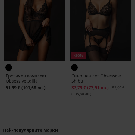
-30%
Еротичен комплект
Свършен сет Obsessive
Obsessive Idilia
Shibu
51,99 €
(101,68 лв.)
Намаление
37,79 €
(73,91 лв.)
Първоначалн
53,99 €
(105,60 лв.)
Най-популярните марки