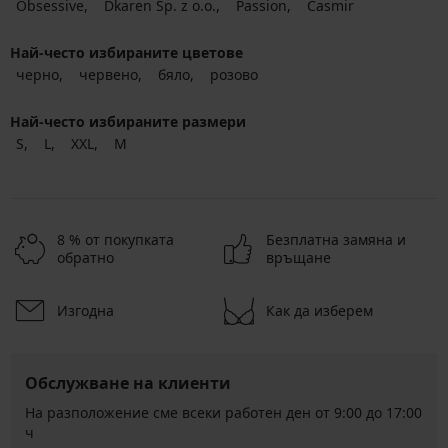
Obsessive
Dkaren Sp. z o.o.
Passion
Casmir
Най-често избираните цветове
черно
червено
бяло
розово
Най-често избираните размери
S
L
XXL
M
8 % от покупката
Безплатна замяна и
обратно
връщане
Изгодна
Как да изберем
Обслужване на клиенти
На разположение сме всеки работен ден от 9:00 до 17:00
ч