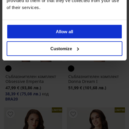
provided to them or that they’ve collected from your use
of their services.
Allow all
Customize
-20 % BRA20
Съблазнителен комплект
Съблазнителен комплект
Obsessive Emperita
Donna Dream I
47,99 €
(93,86 лв.)
51,99 €
(101,68 лв.)
38,39 €
(75,08 лв.)
код
BRA20
LIMITED
LIMITED