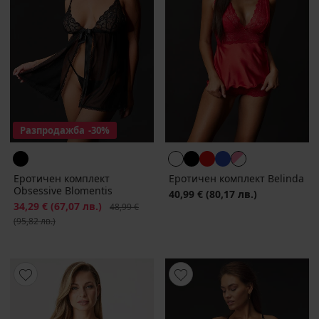
Разпродажба
-30%
Еротичен комплект
Еротичен комплект Belinda
Obsessive Blomentis
40,99 €
(80,17 лв.)
Намаление
34,29 €
(67,07 лв.)
Първоначална цена
48,99 €
(95,82 лв.)