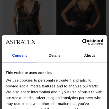
Разпродажба
-30%
Consent
Details
About
Еротичен комплект Belinda
Съблазнителна нощница
Obsessive Chemise
40,99 €
(80,17 лв.)
This website uses cookies
Намаление
30,79 €
(60,22 лв.)
Първоначалн
43,99 €
(86,04 лв.)
We use cookies to personalise content and ads, to
provide social media features and to analyse our traffic.
LIMITED
LIMITED
We also share information about your use of our site with
our social media, advertising and analytics partners who
may combine it with other information that you’ve