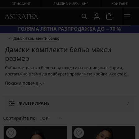
СПИСАНИЕ
ЗАМЯНА И ВРЪЩАНЕ
КОНТАКТ
КОД BRA20 = СУТИЕНИ −20 %
Дамски комплекти бельо
Дамски комплекти бельо макси
размер
Съблазнителното бельо подхожда и на по-пищните форми,
достатъчно е само да подберете правилната кройка. Ако сте с
пищни форми, можете да си купите както секси сет от сутиен,
Покажи повече
бикини и жартиерен колан с чорапи, така и комплект с прозирен
халат, който изтънчено да прикрива евентуалните
несъвършенства. Изключително привлекателно изглежда и
ФИЛТРИРАНЕ
бельото, което се заиграва с възбуждащи strappy ленти, а ако
имате кураж, можете да пробвате и моделите, имитиращи кожа
или латекс. Зависи само от Вашата фантазия.
Сортирайте по
TOP