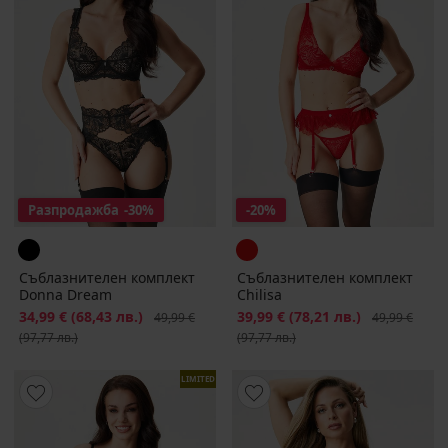
Разпродажба
-30%
-20%
Съблазнителен комплект
Съблазнителен комплект
Donna Dream
Chilisa
Намаление
34,99 €
(68,43 лв.)
Първоначална цена
Намаление
39,99 €
(78,21 лв.)
Първоначалн
49,99 €
49,99 €
(97,77 лв.)
(97,77 лв.)
LIMITED