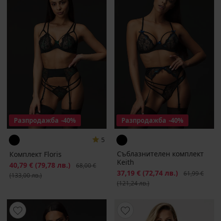
Разпродажба
-40%
Разпродажба
-40%
5
Съблазнителен комплект
Комплект Floris
Keith
Намаление
40,79 €
(79,78 лв.)
Първоначална цена
68,00 €
Намаление
37,19 €
(72,74 лв.)
Първоначалн
61,99 €
(133,00 лв.)
(121,24 лв.)