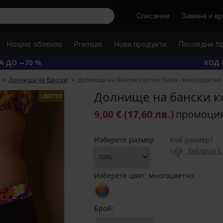
Търси
Списание
Замяна и в
Нощно облекло
Premium
Нови продукти
Последни б
А ДО −70 %
КОД 
Долнища на бански
Долнище на бански костюм Dona - многоцветно
Долнище на бански к
LIMITED
9,00 €
(17,60 лв.)
промоци
Изберете размер
Кой размер?
Таблица с
Изберете цвят:
многоцветно
Брой: