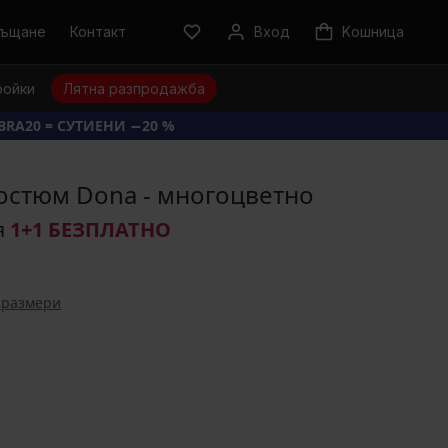
ръщане
Контакт
Вход
Kошница
ройки
Лятна разпродажба
BRA20 = СУТИЕНИ −20 %
остюм Dona - многоцветно
я
1+1 БЕЗПЛАТНО
 размери