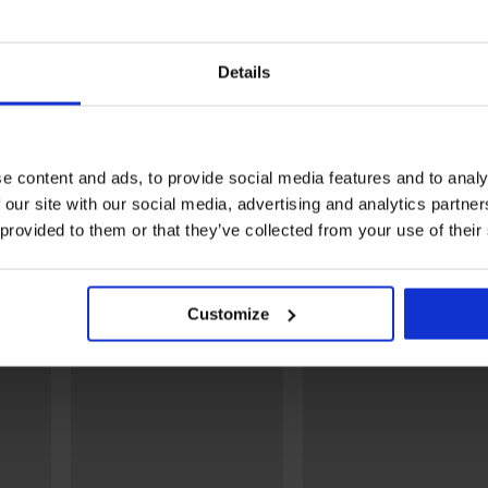
ТНО
1+1 БЕЗПЛАТНО
1+1 БЕЗПЛАТНО
а
Разпродажба
Разпродажба
5%
Отстъпка -70%
Отстъпка -69%
Details
5
бански костюм
Долнище на бански костюм
Долнище на бан
Zoie
Hawaii Blue I
21,60 €
12,90 €
43,46 €
11,70 €
3
в.)
(25,23 лв.)
(22,88 лв.)
e content and ads, to provide social media features and to analy
Открийте подобни артикули
 our site with our social media, advertising and analytics partn
 provided to them or that they’ve collected from your use of their
LIMITED
LIMITED
LIM
Customize