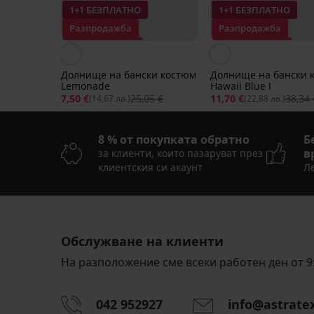
1+1 БЕЗПЛАТНО
1+1 БЕЗПЛАТНО
Разпродажба
Разпродажба
Отстъпка -70%
Отстъпка -69%
Долнище на бански костюм
Долнище на бански 
Lemonade
Hawaii Blue I
7,50 €
25,05 €
11,70 €
38,34 
(14,67 лв.)
(22,88 лв.)
8 % от покупката обратно
Б
в
за клиенти, които пазаруват през
клиентския си акаунт
Ле
Разпродажба
Разпродажба
Разпродажба
-60%
-70%
-70%
1+1 БЕЗПЛАТНО
1+1 БЕЗПЛАТНО
1+1 БЕЗПЛАТНО
LIMITED
LIMITED
LIMITED
Обслужване на клиенти
На разположение сме всеки работен ден от 9:
Долнище
Долнище
Долнище
на
на
на
бански
бански
бански
042 952927
info@astrate
костюм
костюм
костюм