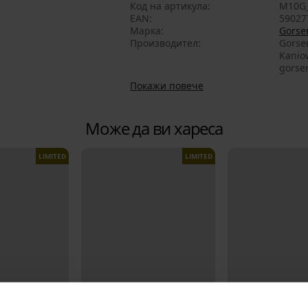
Код на артикула
M10G_
EAN
59027
Марка
Gorse
Производител
Gorsen
Kanio
gorse
Покажи повече
Може да ви хареса
LIMITED
LIMITED