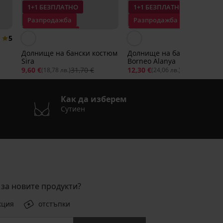
1+1 БЕЗПЛАТНО
1+1 БЕЗПЛАТНО
Разпродажба
Разпродажба
Отстъпка -70%
Отстъпка -70%
5
Долнище на бански костюм
Долнище на бански костю
Sira
Borneo Alanya
9,60 €
31,70 €
12,30 €
41,41 €
(18,78 лв.)
(24,06 лв.)
Как да изберем
Сутиен
за новите продукти?
кция
отстъпки