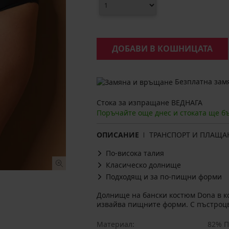
ДОБАВИ В КОШНИЦАТА
Безплатна замя
Стока за изпращане ВЕДНАГА
Поръчайте още днес и стоката ще б
ОПИСАНИЕ
ТРАНСПОРТ И ПЛАЩА
По-висока талия
Класическо долнище
Подходящ и за по-пищни форми
Долнище на бански костюм Dona в к
извайва пищните форми. С пъстроцв
Материал
82% П