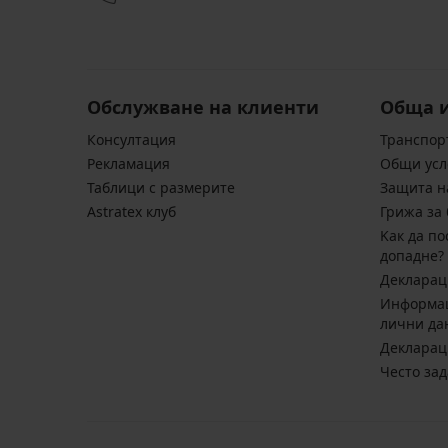
Shiny
Adelaida
Lailah
Flowers
II
Намаление
12,30
Намаление
Намаление
14,80
12,30
€
€
€
(24,06
(28,95
(24,06
лв.)
Обслужване на клиенти
Обща 
лв.)
лв.)
Първоначална цена
41,41
Първоначална цена
Първоначална цена
36,99
41,41
€
Консултация
Транспор
€
€
(80,99
Pекламация
Общи усл
(72,35
(80,99
лв.)
Таблици с размерите
Защита н
лв.)
лв.)
Astratex клуб
Грижа за 
Kак да по
допадне?
Декларац
Информац
лични да
Декларац
Често за