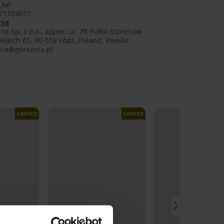
kal
71324017
nia
ia Sp. z o.o., aдрес: ul. 28 Pułku Stzrelców
wskich 65, 90-558 Łódź, Poland, Имейл:
nia@gorsenia.pl
LIMITED
LIMITED