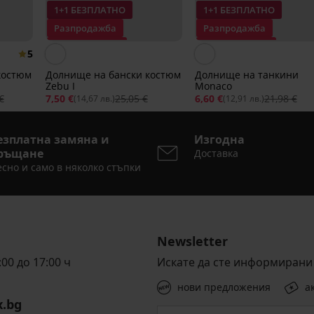
1+1 БЕЗПЛАТНО
1+1 БЕЗПЛАТНО
Разпродажба
Разпродажба
Отстъпка -70%
Отстъпка -70%
5
костюм
Долнище на бански костюм
Долнище на танкини
Zebu I
Monaco
€
7,50 €
25,05 €
6,60 €
21,98 €
(14,67 лв.)
(12,91 лв.)
езплатна замяна и
Изгодна
ръщане
Доставка
сно и само в няколко стъпки
Newsletter
00 до 17:00 ч
Искате да сте информирани 
нови предложения
а
x.bg