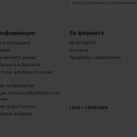
информация
За фирмата
т и заплащане
За ASTRATEX
овия
Контакти
а личните данни
Продажба с комисионна
бельото и банските
стъпя, ако бельото не ми
ия за бисквитки
ия относно обработката на
нни
ия за достъпност
1 EUR = 1.95583 BGN
давани въпроси