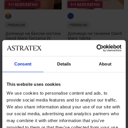
1+1 БЕЗПЛАТНО
1+1 БЕЗПЛАТНО
PREMIUM
PREMIUM
Долнище на бански костюм
Долнище на танкини David
David Mare Tanzania IV
Mare Tabita
Намаление
14,70 €
(28,75 лв.)
Първоначална цена
Намаление
12,60 €
(24,64 лв.)
Първоначалн
48,57 €
42,43 €
(95,00 лв.)
(82,99 лв.)
Consent
Details
About
LIMITED
This website uses cookies
We use cookies to personalise content and ads, to
provide social media features and to analyse our traffic.
We also share information about your use of our site with
our social media, advertising and analytics partners who
may combine it with other information that you’ve
provided to them or that they’ve collected from your use