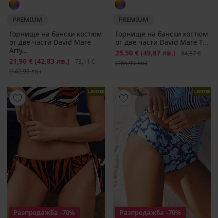
PREMIUM
PREMIUM
Горнище на бански костюм
Горнище на бански костюм
от две части David Mare
от две части David Mare T...
Arty...
Намаление
25,50 €
(49,87 лв.)
Първоначалн
84,87 €
Намаление
21,90 €
(42,83 лв.)
Първоначална цена
73,11 €
(165,99 лв.)
(142,99 лв.)
LIMITED
LIMITED
Разпродажба
-70%
Разпродажба
-70%