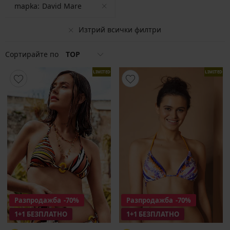
mapka:
David Mare
Изтрий всички филтри
Сортирайте по
TOP
LIMITED
LIMITED
Разпродажба
-70%
Разпродажба
-70%
1+1 БЕЗПЛАТНО
1+1 БЕЗПЛАТНО