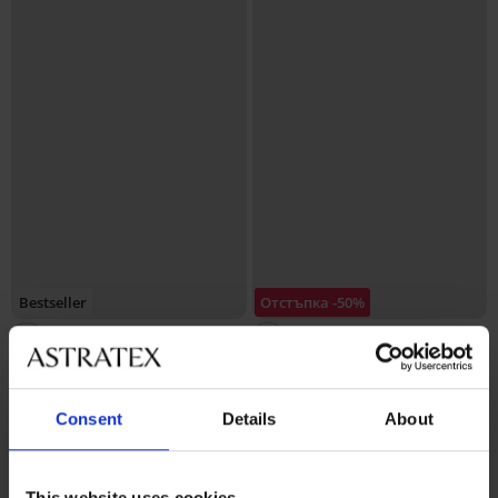
Bestseller
Отстъпка -50%
5
4,5
Сутиен Soft Lace II подплатен
без банели
Сутиен Spacer 3D Lady Grace
18,50 €
(36,18 лв.)
36,99 €
Consent
Details
About
New
49,99 €
(97,77 лв.)
This website uses cookies