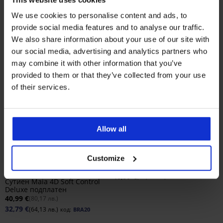
We use cookies to personalise content and ads, to
provide social media features and to analyse our traffic.
We also share information about your use of our site with
our social media, advertising and analytics partners who
may combine it with other information that you’ve
provided to them or that they’ve collected from your use
of their services.
Allow all
-20% BRA20
Bestseller
4,9
4,7
Customize
Сутиен Spacer Delicate Flower
40,99 €
(80,17 лв.)
Сутиен Maia 4D Soft Control
Deluxe подплатен
40,99 €
(80,17 лв.)
32,79 €
(64,13 лв.)
код:
BRA20