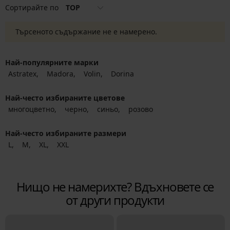
Сортирайте по
TOP
Търсеното съдържание не е намерено.
Най-популярните марки
Astratex
Madora
Volin
Dorina
Най-често избираните цветове
многоцветно
черно
синьо
розово
Най-често избираните размери
L
M
XL
XXL
Нищо не намерихте? Вдъхновете се
от други продукти