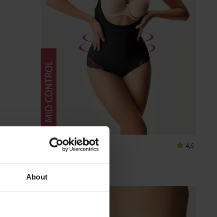
4,6
Стягащо боди Rocia
32,99 €
(64,52 лв.)
About