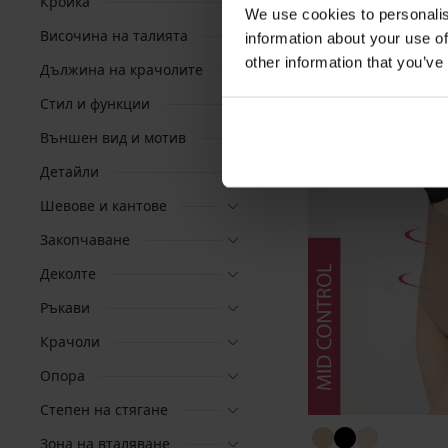
Кройка
We use cookies to personalis
Височина на талията
information about your use of
other information that you’ve
Дължина на крачолите
Стил и функции
Външен вид и мотив
Детайли
Шевове и кантове
Закопчаване
Деколте
Ръкави
Крачоли
Опора
Степен на стягане
Зона на вталяване