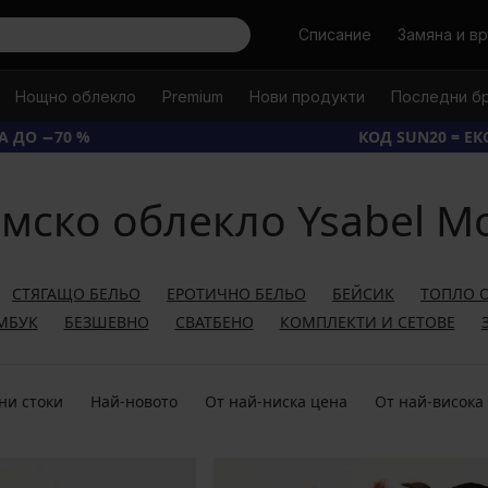
Търси
Списание
Замяна и в
Нощно облекло
Premium
Нови продукти
Последни б
А ДО −70 %
КОД SUN20 = Е
мско облекло Ysabel M
СТЯГАЩО БЕЛЬО
ЕРОТИЧНО БЕЛЬО
БЕЙСИК
ТОПЛО 
МБУК
БЕЗШЕВНО
СВАТБЕНО
КОМПЛЕКТИ И СЕТОВЕ
ни стоки
Най-новото
От най-ниска цена
От най-висока