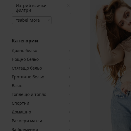
Изтрий всички
филтри
Ysabel Mora
Категории
Долно бельо
Нощно бельо
Стягащо бельо
Еротично бельо
Basic
Топлещо и топло
Спортни
Домашно
Размери макси
За бременни