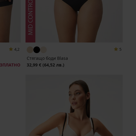
4,2
5
Стягащо боди Blasa
ЕЗПЛАТНО
32,99 €
(64,52 лв.)