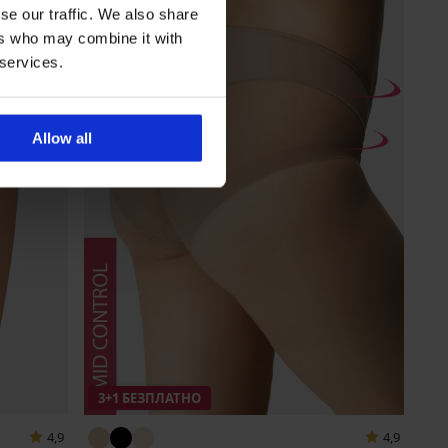
se our traffic. We also share
ers who may combine it with
 services.
Allow all
3+1 БЕЗПЛАТНО
4,9
4,9