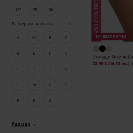
120
125
130
Размер-на чашката
3+1 БЕЗПЛАТНО
A
AA
B
C
D
E
F
G
Стягащи бикини R
23,99 €
(46,92 лв.)
H
I
J
K
L
M
N
O
P
R
S
Размер