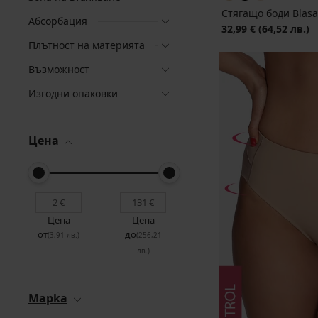
Стягащо боди Blasa
Абсорбация
32,99 €
(64,52 лв.)
Плътност на материята
Възможност
Изгодни опаковки
Цена
Цена
Цена
от
до
(3,91 лв.)
(256,21
лв.)
Mapka