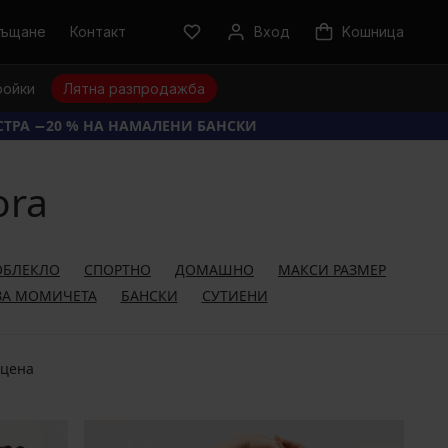
ръщане
Контакт
Вход
Kошница
ройки
Лятна разпродажба
КСТРА −20 % НА НАМАЛЕНИ БАНСКИ
ora
ОБЛЕКЛО
СПОРТНО
ДОМАШНО
МАКСИ РАЗМЕР
ЗА МОМИЧЕТА
БАНСКИ
СУТИЕНИ
 цена