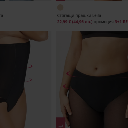
ra
Стягащи прашки Leila
22,99 €
(44,96 лв.)
промоция
3+1 Б