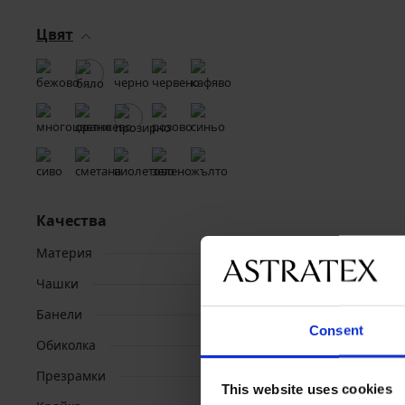
Цвят
Качества
Материя
Чашки
Банели
Consent
Обиколка
Презрамки
This website uses cookies