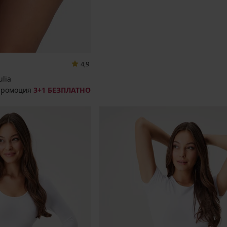
4,9
lia
промоция
3+1 БЕЗПЛАТНО