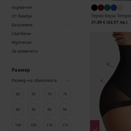
кърмачки
Термо блуза Tempo
От бам6ук
31,99 €
(62,57 лв.)
Безшевни
Сватбени
Мултипак
За момичета
Размер
Размер-на обиколката
60
65
70
75
80
85
90
95
100
105
110
115