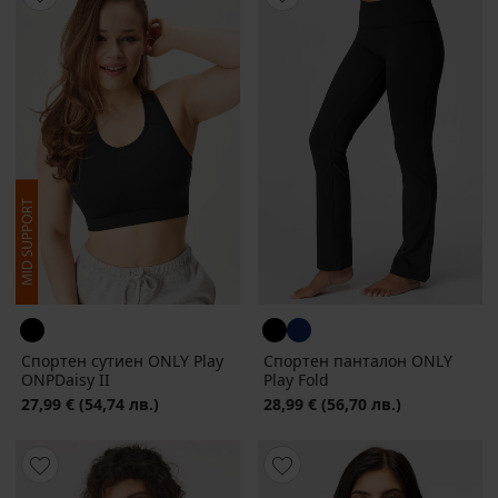
Спортен сутиен ONLY Play
Спортен панталон ONLY
ONPDaisy II
Play Fold
27,99 €
(54,74 лв.)
28,99 €
(56,70 лв.)