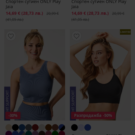
Спортен сутиен ONLY Play
Спортен сутиен ONLY Play
Jaia
Jaia
Намаление
14,69 €
(28,73 лв.)
Първоначална цена
Намаление
14,69 €
(28,73 лв.)
Първоначалн
20,99 €
20,99 €
(41,05 лв.)
(41,05 лв.)
LIMITED
-30%
Разпродажба
-50%