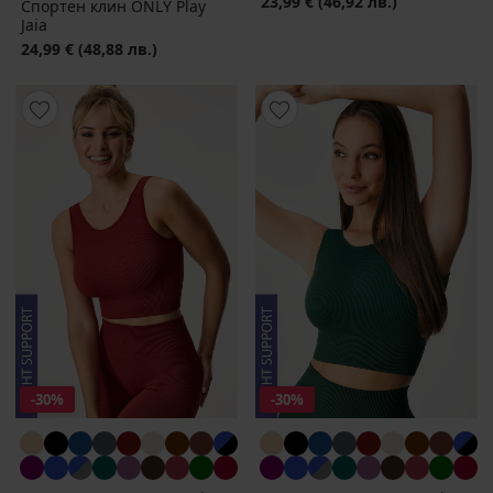
23,99 €
(46,92 лв.)
Спортен клин ONLY Play
Jaia
24,99 €
(48,88 лв.)
-30%
-30%