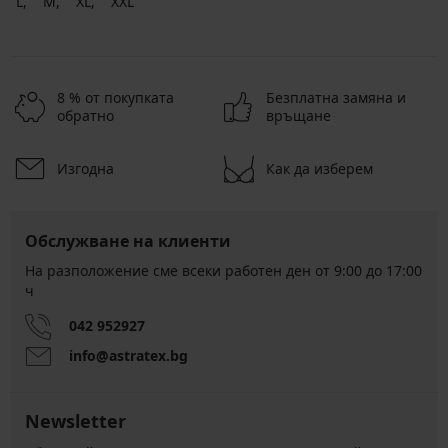
L
M
XL
XXL
8 % от покупката
Безплатна замяна и
обратно
връщане
Изгодна
Как да изберем
Обслужване на клиенти
На разположение сме всеки работен ден от 9:00 до 17:00
ч
042 952927
info@astratex.bg
Newsletter