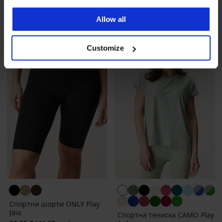
Намаление
14,69 €
(28,73 лв.)
Първоначална цена
20,99 €
(41,05 лв.)
Allow all
Customize
Спортни шорти ONLY Play
Jaia
Спортна тениска САМО Play