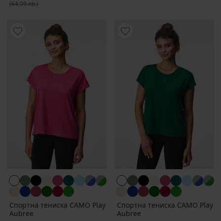
(64,99 лв.)
Спортна тениска САМО Play
Спортна тениска САМО Play
Aubree
Aubree