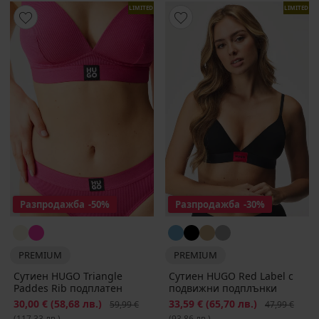
LIMITED
LIMITED
Разпродажба
-50%
Разпродажба
-30%
PREMIUM
PREMIUM
Сутиен HUGO Triangle
Сутиен HUGO Red Label с
Paddes Rib подплатен
подвижни подплънки
Намаление
30,00 €
(58,68 лв.)
Първоначална цена
Намаление
33,59 €
(65,70 лв.)
Първоначалн
59,99 €
47,99 €
(117,33 лв.)
(93,86 лв.)