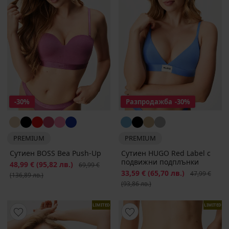
-30%
Разпродажба
-30%
PREMIUM
PREMIUM
Сутиен BOSS Bea Push-Up
Сутиен HUGO Red Label с
подвижни подплънки
Намаление
48,99 €
(95,82 лв.)
Първоначална цена
69,99 €
Намаление
33,59 €
(65,70 лв.)
Първоначалн
47,99 €
(136,89 лв.)
(93,86 лв.)
LIMITED
LIMITED