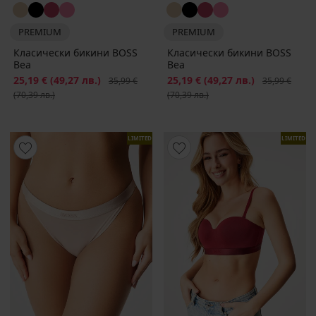
PREMIUM
PREMIUM
Класически бикини BOSS
Класически бикини BOSS
Bea
Bea
Намаление
25,19 €
(49,27 лв.)
Първоначална цена
Намаление
25,19 €
(49,27 лв.)
Първоначалн
35,99 €
35,99 €
(70,39 лв.)
(70,39 лв.)
LIMITED
LIMITED