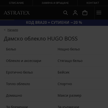
СПИСАНИЕ
ЗАМЯНА И ВРЪЩАНЕ
КОНТАКТ
КОД BRA20 = СУТИЕНИ −20 %
Начало
Дамско облекло HUGO BOSS
Бельо
Нощно бельо
Облекло и аксесоари
Стягащо бельо
Еротично бельо
Бейсик
Топло облекло
Спортно
Домашно
Макси размер
За бременни
За кърмачки