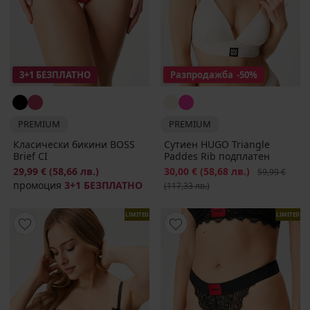
3+1 БЕЗПЛАТНО
Разпродажба
-50%
PREMIUM
PREMIUM
Класически бикини BOSS
Сутиен HUGO Triangle
Brief CI
Paddes Rib подплатен
29,99 €
(58,66 лв.)
Намаление
30,00 €
(58,68 лв.)
Първоначалн
59,99 €
промоция
3+1 БЕЗПЛАТНО
(117,33 лв.)
LIMITED
LIMITED