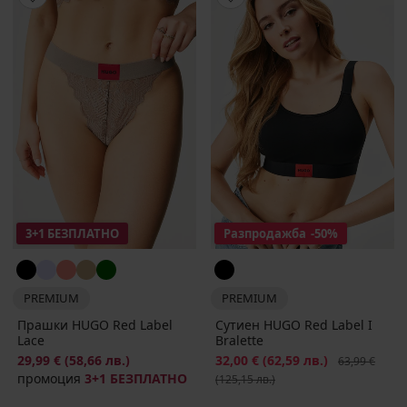
3+1 БЕЗПЛАТНО
Разпродажба
-50%
PREMIUM
PREMIUM
Прашки HUGO Red Label
Сутиен HUGO Red Label I
Lace
Bralette
29,99 €
(58,66 лв.)
Намаление
32,00 €
(62,59 лв.)
Първоначалн
63,99 €
промоция
3+1 БЕЗПЛАТНО
(125,15 лв.)