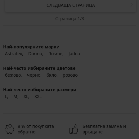
СЛЕДВАЩА СТРАНИЦА
Страница 1/3
Най-популярните марки
Astratex
Dorina
Rosme
Jadea
Най-често избираните цветове
бежово
черно
бяло
розово
Най-често избираните размери
L
M
XL
XXL
8 % от покупката
Безплатна замяна и
обратно
връщане