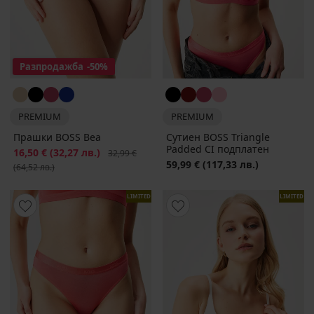
Разпродажба
-50%
PREMIUM
PREMIUM
Прашки BOSS Bea
Сутиен BOSS Triangle
Padded CI подплатен
Намаление
16,50 €
(32,27 лв.)
Първоначална цена
32,99 €
59,99 €
(117,33 лв.)
(64,52 лв.)
LIMITED
LIMITED