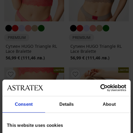
PREMIUM
PREMIUM
Сутиен HUGO Triangle RL
Сутиен HUGO Triangle RL
Lace Bralette
Lace Bralette
56,99 €
(111,46 лв.)
56,99 €
(111,46 лв.)
LIMITED
LIMITED
Consent
Details
About
This website uses cookies