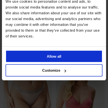
We use cookies to personalise content and ads, to
provide social media features and to analyse our traffic.
We also share information about your use of our site with
3+1 БЕЗПЛАТНО
Разпродажба
-30%
our social media, advertising and analytics partners who
may combine it with other information that you’ve
provided to them or that they’ve collected from your use
PREMIUM
PREMIUM
of their services.
Прашки HUGO Red Label
Сутиен HUGO Red Label с
Lace
подвижни подплънки
29,99 €
(58,66 лв.)
Намаление
33,59 €
(65,70 лв.)
Първоначалн
47,99 €
промоция
3+1 БЕЗПЛАТНО
(93,86 лв.)
Allow all
LIMITED
LIMITED
Customize