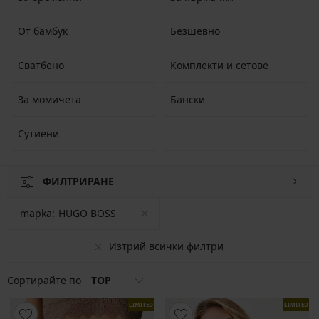
От бамбук
Безшевно
Сватбено
Комплекти и сетове
За момичета
Бански
Сутиени
ФИЛТРИРАНЕ
mapka:
HUGO BOSS
Изтрий всички филтри
Сортирайте по
TOP
LIMITED
LIMITED