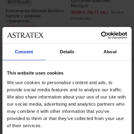
Еротичен комплект
BESTSELLER
Resilque
Класически бикини Bamboo
Намаление
29,00 €
(56,72 лв.)
Първоначалн
57,99 €
Nature с широки
(113,42 лв.)
странични...
15,99 €
(31,27 лв.)
промоция
3+1 БЕЗПЛАТНО
LIMITED
Consent
Details
About
This website uses cookies
We use cookies to personalise content and ads, to
provide social media features and to analyse our traffic.
We also share information about your use of our site with
our social media, advertising and analytics partners who
may combine it with other information that you’ve
provided to them or that they’ve collected from your use
of their services.