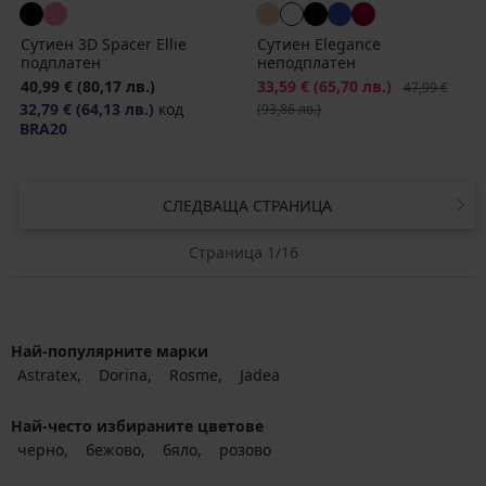
Сутиен 3D Spacer Ellie
Сутиен Elegancе
подплатен
неподплатен
40,99 €
(80,17 лв.)
Намаление
33,59 €
(65,70 лв.)
Първоначалн
47,99 €
32,79 €
(64,13 лв.)
код
(93,86 лв.)
BRA20
СЛЕДВАЩА СТРАНИЦА
Страница 1/16
Най-популярните марки
Astratex
Dorina
Rosme
Jadea
Най-често избираните цветове
черно
бежово
бяло
розово