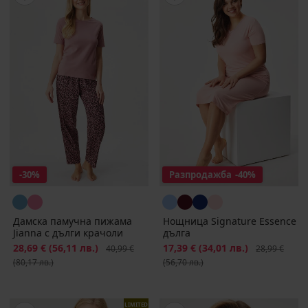
-30%
Разпродажба
-40%
Дамска памучна пижама
Нощница Signature Essence
Jianna с дълги крачоли
дълга
Намаление
28,69 €
(56,11 лв.)
Първоначална цена
Намаление
17,39 €
(34,01 лв.)
Първоначалн
40,99 €
28,99 €
(80,17 лв.)
(56,70 лв.)
LIMITED