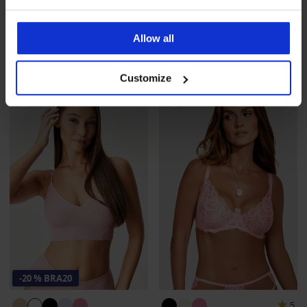
Сатенена пижама Macy
Дамска памучна нощница
Allow all
Satine дълга
Jianna къса
49,99 €
(97,77 лв.)
24,99 €
(48,88 лв.)
Customize
-20 % BRA20
5