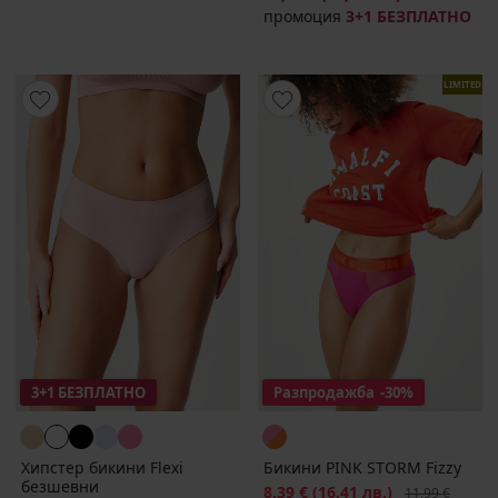
промоция
3+1 БЕЗПЛАТНО
LIMITED
3+1 БЕЗПЛАТНО
Разпродажба
-30%
Хипстер бикини Flexi
Бикини PINK STORM Fizzy
безшевни
Намаление
8,39 €
(16,41 лв.)
Първоначална
11,99 €