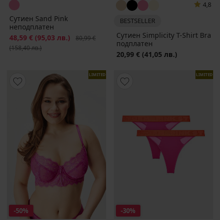
4,8
Сутиен Sand Pink
BESTSELLER
неподплатен
Сутиен Simplicity T-Shirt Bra
Намаление
48,59 €
(95,03 лв.)
Първоначална цена
80,99 €
подплатен
(158,40 лв.)
20,99 €
(41,05 лв.)
LIMITED
LIMITED
-50%
-30%