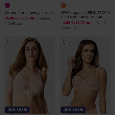
Сутиен Prina неподплатен
2PACK прашки PINK STORM
Fizzy с по-висока талия
Намаление
26,00 €
(50,85 лв.)
Първоначална цена
51,99 €
Намаление
14,69 €
(28,73 лв.)
Първоначалн
20,99 €
(101,68 лв.)
(41,05 лв.)
-20 % BRA20
-20 % BRA20