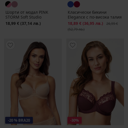
Шорти от модал PINK
Класически бикини
STORM Soft Studio
Elegance с по-висока талия
18,99 €
(37,14 лв.)
Намаление
18,89 €
(36,95 лв.)
Първоначалн
26,99 €
(52,79 лв.)
-20 % BRA20
-30%