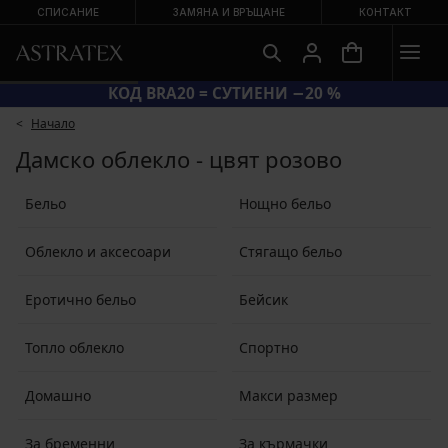
СПИСАНИЕ
ЗАМЯНА И ВРЪЩАНЕ
КОНТАКТ
КОД BRA20 = СУТИЕНИ −20 %
Начало
Дамско облекло - цвят розово
Бельо
Нощно бельо
Облекло и аксесоари
Стягащо бельо
Еротично бельо
Бейсик
Топло облекло
Спортно
Домашно
Макси размер
За бременни
За кърмачки