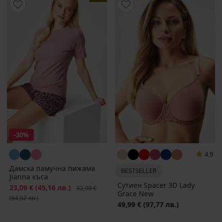
-30%
4,9
Дамска памучна пижама
BESTSELLER
Jianna къса
Сутиен Spacer 3D Lady
Намаление
23,09 €
(45,16 лв.)
Първоначална цена
32,99 €
Grace New
(64,52 лв.)
49,99 €
(97,77 лв.)