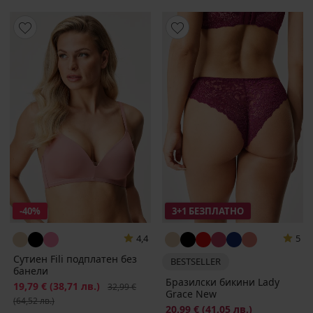
-40%
3+1 БЕЗПЛАТНО
4,4
5
Сутиен Fili подплатен без
BESTSELLER
банели
Бразилски бикини Lady
Намаление
19,79 €
(38,71 лв.)
Първоначална цена
32,99 €
Grace New
(64,52 лв.)
20,99 €
(41,05 лв.)