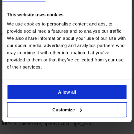
Отстъпка -30%
This website uses cookies
5
4,6
We use cookies to personalise content and ads, to
Сутиен Philippa III неподплатен
24,49 €
(47,90 лв.)
34,99 €
provide social media features and to analyse our traffic.
ONLY Play Daisy
We also share information about your use of our site with
our social media, advertising and analytics partners who
may combine it with other information that you’ve
provided to them or that they’ve collected from your use
of their services.
ОЦЕНКА НА ПРОДУКТ Сутиен за
кърмачки May подплатен, без
банели
-30%
Разпродажба
Разпродажба
-25%
-70%
Allow all
92
4,5
4,8
4,6
5
4,6
5
%
Сутиен
2PACK
2
2PACK
2PACK
Customize
за
сутиени
pack
сутиени
сутиени
9 оценили продукта
Спортен
Сутиен
Сутиен
2PACK
Сутиен
кърмачки
за
сутиени
за
за
сутиен
за
за
памучни
Mama
Сутиен
Сутиен
Сутиен
Сутиен
88
Lilly
%
от клиентите, препоръчват продукта
кърмачки
за
кърмачки
кърмачки
Mama
кърмачки
кърмачки
сутиени
неподплатен
за
за
за
за
Сутиен
Сутиен
Black
Lilly
кърмачки
Mama
May
Spacer
Vivace
за
без
кърмачки
кърмачки
18,99
кърмачки
кърмачки
за
за
неподплатен
II
Lilly
Bra