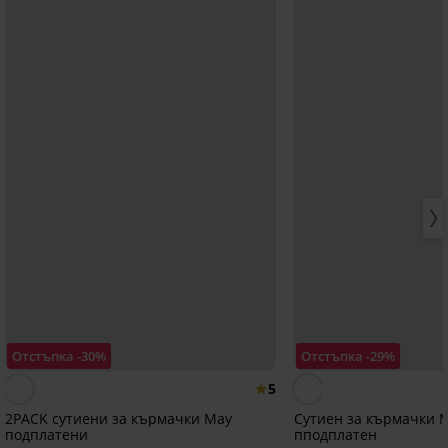
Отстъпка -30%
Отстъпка -29%
5
2PACK сутиени за кърмачки May
Сутиен за кърмачки 
подплатени
пподплатен