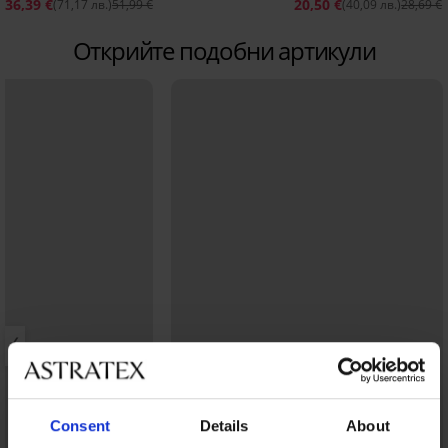
36,39 €
20,50 €
(71,17 лв.)
51,99 €
(40,09 лв.)
28,69 €
Открийте подобни артикули
Consent
Details
About