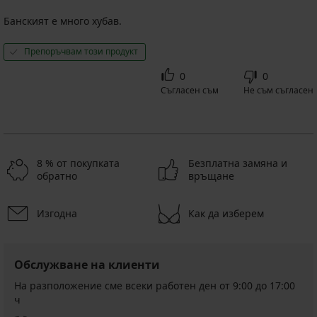
Банският е много хубав.
Препоръчвам този продукт
0
0
Съгласен съм
Не съм съгласен
8 % от покупката
Безплатна замяна и
обратно
връщане
Изгодна
Как да изберем
Обслужване на клиенти
На разположение сме всеки работен ден от 9:00 до 17:00
ч