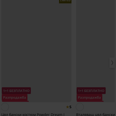
LIMITED
1+1 БЕЗПЛАТНО
1+1 БЕЗПЛАТНО
Разпродажба
Разпродажба
Отстъпка -50%
Отстъпка -30%
5
Цял бански костюм Powder Dream I
Вталяващ цял бански