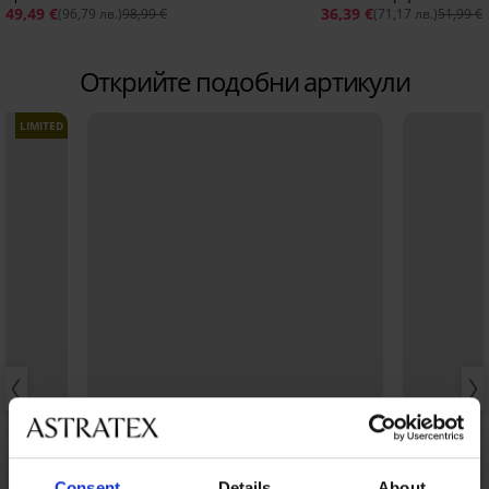
49,49 €
36,39 €
(96,79 лв.)
98,99 €
(71,17 лв.)
51,99 €
Открийте подобни артикули
LIMITED
Consent
Details
About