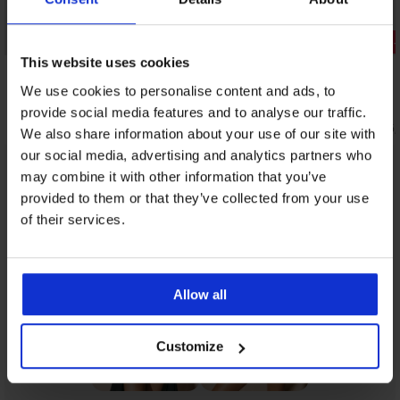
1+1 БЕЗПЛАТНО
Разпродажба
Отстъпка 
Отстъпка -60%
This website uses cookies
5
We use cookies to personalise content and ads, to
Цял бански костюм Zari
Вталяващ ц
Blanc
provide social media features and to analyse our traffic.
44,40 €
(86,84 лв.)
110,99 €
59,39 €
(116,
We also share information about your use of our site with
our social media, advertising and analytics partners who
may combine it with other information that you’ve
От същата колекция
Покажи
provided to them or that they’ve collected from your use
of their services.
Allow all
Customize