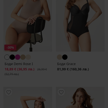
-30%
Боди Demi Rose I
Боди Grace
Намаление
18,89 €
(36,95 лв.)
Първоначална цена
81,99 €
(160,36 лв.)
26,99 €
(52,79 лв.)