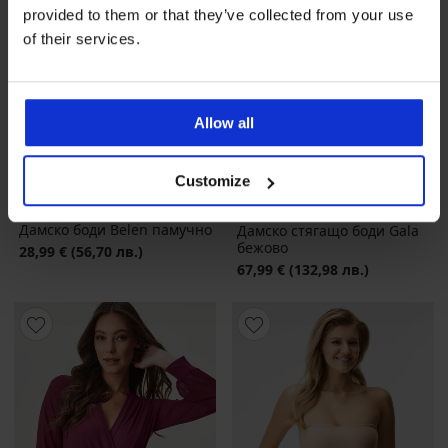
provided to them or that they’ve collected from your use
of their services.
Allow all
Customize
5
Дамско боди Belen памучно
Дамско стягащо боди Gala
бежово
28,99 €
(56,70 лв.)
67,99 €
(132,98 лв.)