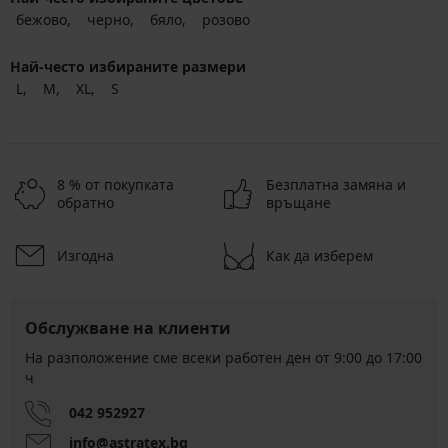
бежово
черно
бяло
розово
Най-често избираните размери
L
M
XL
S
8 % от покупката
Безплатна замяна и
обратно
връщане
Изгодна
Как да изберем
Обслужване на клиенти
На разположение сме всеки работен ден от 9:00 до 17:00
ч
042 952927
info@astratex.bg