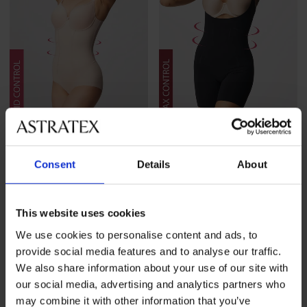
4,7
5
Стягащо боди Angie Spacer
Стягащо боди Phoebe с
Consent
Details
About
3D
отворена област на
чашките
71,99 €
(140,80 лв.)
40,99 €
(80,17 лв.)
This website uses cookies
We use cookies to personalise content and ads, to
provide social media features and to analyse our traffic.
We also share information about your use of our site with
our social media, advertising and analytics partners who
may combine it with other information that you’ve