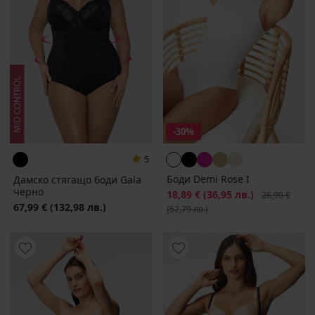
-30%
5
Боди Demi Rose I
Дамско стягащо боди Gala
черно
Намаление
18,89 €
(36,95 лв.)
Първоначалн
26,99 €
67,99 €
(132,98 лв.)
(52,79 лв.)