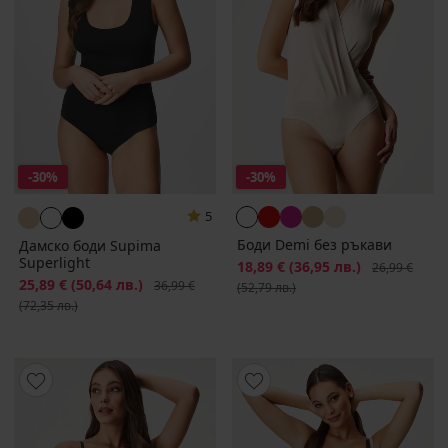
-30%
-30%
5
Боди Demi без ръкави
Дамско боди Supima
Superlight
Намаление
18,89 €
(36,95 лв.)
Първоначалн
26,99 €
Намаление
25,89 €
(50,64 лв.)
Първоначална цена
36,99 €
(52,79 лв.)
(72,35 лв.)