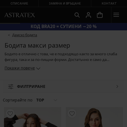
СПИСАНИЕ
ЗАМЯНА И ВРЪЩАНЕ
КОНТАКТ
КОД BRA20 = СУТИЕНИ −20 %
Дамско бодита
Бодита макси размер
Бодито е отлично с това, че е подходящо както за много слаба
фигура, така и за по-пищни форми. Достатъчно е само да
изберете правилната кройка. Жените с по-пищни форми могат да
Покажи повече
изберат от семплите модели с ръкави или дантелени платки,
боди с вграден сутиен, както и стягащи модели с вталяващ ефект.
Бодито може да се носи като бельо или като утвърдена част от
ФИЛТРИРАНЕ
аутфита с панталони и поли. Сигурното е, че резултатът винаги
ще бъде удобен и стилен.
Сортирайте по
TOP