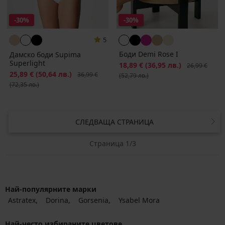
-30%
-30%
5
Боди Demi Rose I
Дамско боди Supima
Superlight
Намаление
18,89 €
(36,95 лв.)
Първоначалн
26,99 €
Намаление
25,89 €
(50,64 лв.)
Първоначална цена
36,99 €
(52,79 лв.)
(72,35 лв.)
СЛЕДВАЩА СТРАНИЦА
Страница 1/3
Най-популярните марки
Astratex
Dorina
Gorsenia
Ysabel Mora
Най-често избираните цветове