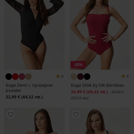
-30%
5
5
Боди Demi с прозирни
Боди DIVA by IVA Bandeau
ръкави
Намаление
34,99 €
(68,43 лв.)
Първоначалн
49,99 €
32,99 €
(64,52 лв.)
(97,77 лв.)