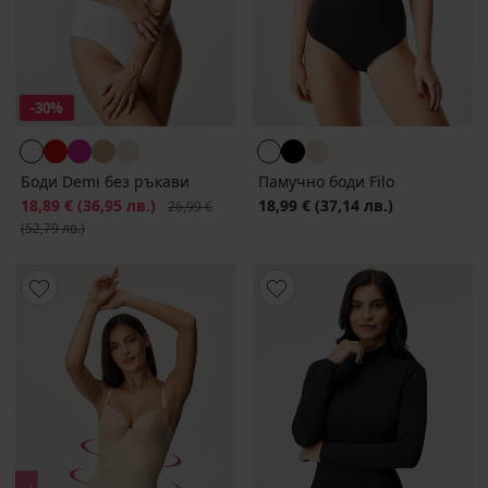
-30%
Боди Demi без ръкави
Памучно боди Filo
Намаление
18,89 €
(36,95 лв.)
Първоначална цена
18,99 €
(37,14 лв.)
26,99 €
(52,79 лв.)