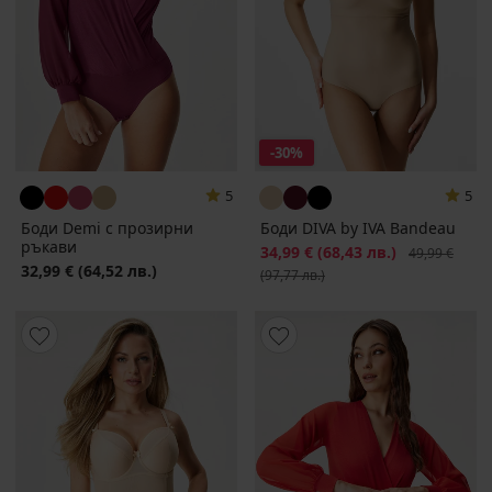
-30%
5
5
Боди Demi с прозирни
Боди DIVA by IVA Bandeau
ръкави
Намаление
34,99 €
(68,43 лв.)
Първоначалн
49,99 €
32,99 €
(64,52 лв.)
(97,77 лв.)