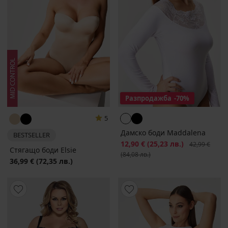
Разпродажба
-70%
5
Дамско боди Maddalena
BESTSELLER
Намаление
12,90 €
(25,23 лв.)
Първоначалн
42,99 €
Стягащо боди Elsie
(84,08 лв.)
36,99 €
(72,35 лв.)