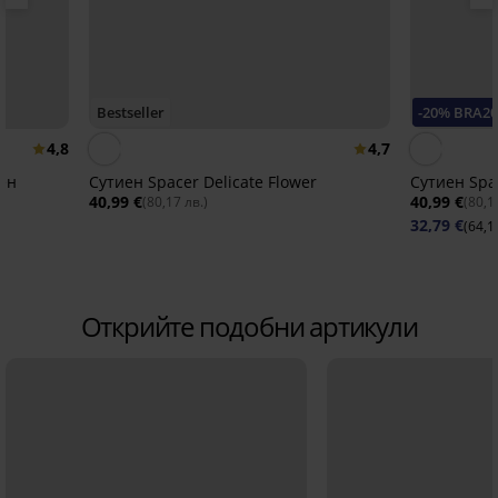
Bestseller
-20% BRA2
4,8
4,7
тен
Сутиен Spacer Delicate Flower
Сутиен Spac
40,99 €
40,99 €
(80,17 лв.)
(80,1
32,79 €
(64,1
Открийте подобни артикули