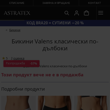
СПИСАНИЕ
ЗАМЯНА И ВРЪЩАНЕ
КОНТАКТ
КОД BRA20 = СУТИЕНИ −20 %
Бикини
Бикини Valens класически по-
дълбоки
5
|
2
oценка
Разпродажба
-57%
Този продукт вече не е в продажба
Подробни продукти