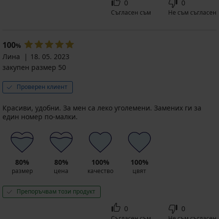
0
0
Съгласен съм
Не съм съгласен
100
%
Лина
18. 05. 2023
закупен размер 50
Проверен клиент
Красиви, удобни. За мен са леко уголемени. Замених ги за
един номер по-малки.
80%
80%
100%
100%
размер
цена
качество
цвят
Препоръчвам този продукт
0
0
Съгласен съм
Не съм съгласен