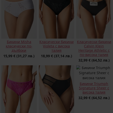
Бикини Misha
Класически бикини
Класически бикини
класически по-
Violeta с висока
Calvin Klein
дълбоки
талия
Heritage Athletic с
по-висока талия
15,99 €
(31,27 лв.)
18,99 €
(37,14 лв.)
32,99 €
(64,52 лв.)
Бикини Triumph
Signature Sheer с
висока талия
32,99 €
(64,52 лв.)