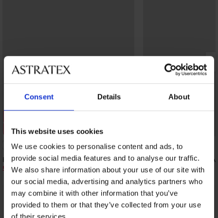
Consent
Details
About
Разпродажба
Разпродажба
Отстъпка -70%
Отстъпка -70%
This website uses cookies
5
We use cookies to personalise content and ads, to
provide social media features and to analyse our traffic.
Класически бикини Cindy дантелени
Класически бикини Al
талия
5,10 €
(9,97 лв.)
16,99 €
We also share information about your use of our site with
7,50 €
(14,67 лв.)
24,99 €
our social media, advertising and analytics partners who
may combine it with other information that you’ve
provided to them or that they’ve collected from your use
От същата колекция
Покажи
of their services.