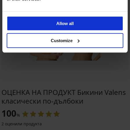
Allow all
Customize
ОЦЕНКА НА ПРОДУКТ Бикини Valens
класически по-дълбоки
100
%
2 оценили продукта