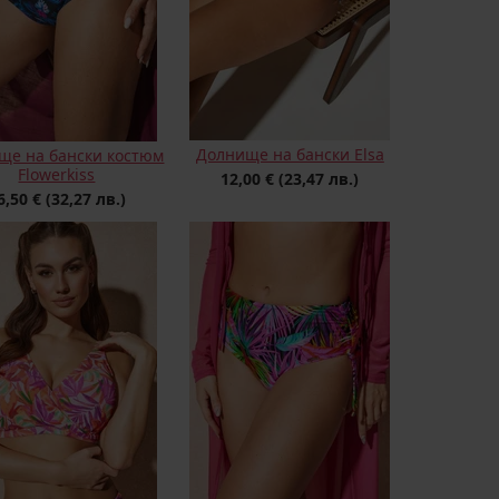
Долнище на бански Elsa
ще на бански костюм
Flowerkiss
12,00 €
(23,47 лв.)
6,50 €
(32,27 лв.)