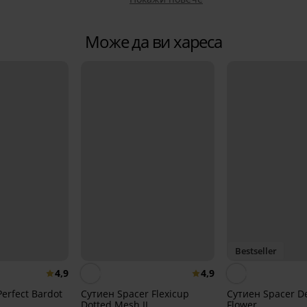
Може да ви хареса
Bestseller
4,9
4,9
erfect Bardot
Сутиен Spacer Flexicup
Сутиен Spacer De
Dotted Mesh II
Flower