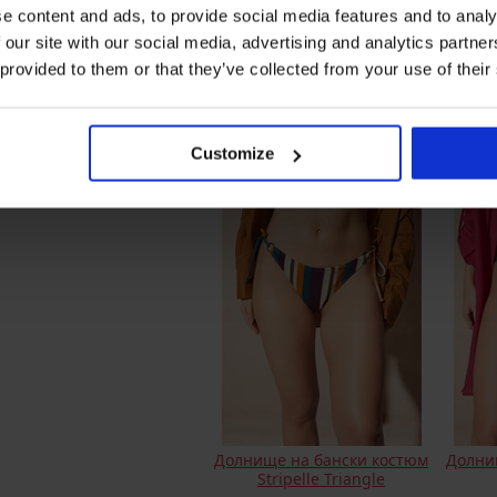
e content and ads, to provide social media features and to analy
 our site with our social media, advertising and analytics partn
 provided to them or that they’ve collected from your use of their
Долни
Долнище на бански костюм
Constance III
2
11,10 €
(21,71 лв.)
Customize
Долнище на бански костюм
Долни
Stripelle Triangle