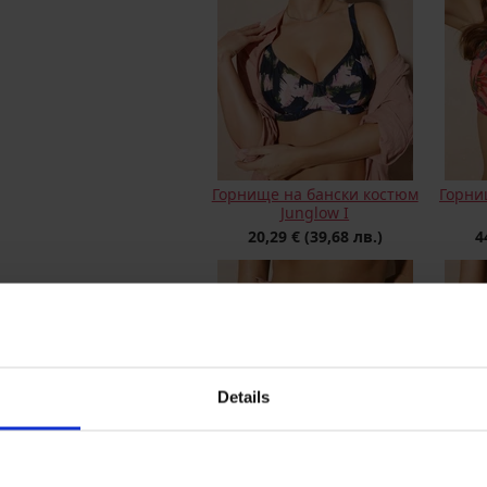
Горнище на бански костюм
Горни
Junglow I
20,29 €
(39,68 лв.)
4
Details