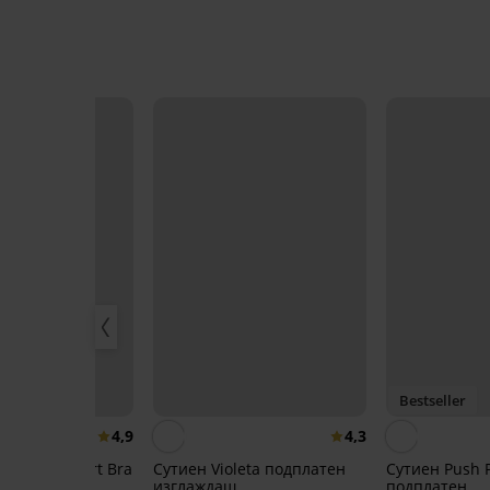
Bestseller
4,9
4,3
plicity T-Shirt Bra
Сутиен Violeta подплатен
Сутиен Push P
н
изглаждащ
подплатен