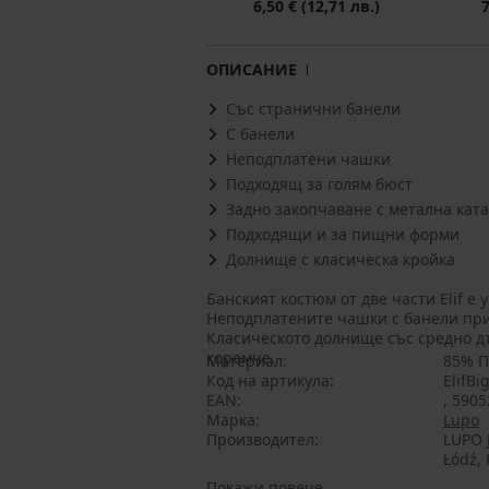
6,50 €
(12,71 лв.)
ОПИСАНИЕ
Със странични банели
С банели
Неподплатени чашки
Подходящ за голям бюст
Задно закопчаване с метална кат
Подходящи и за пищни форми
Долнище с класическа кройка
Банският костюм от две части Elif е
Неподплатените чашки с банели прид
Класическото долнище със средно дъ
коремче.
Материал
85% П
Код на артикула
ElifBi
EAN
, 590
Марка
Lupo
Производител
LUPO J
Łódź,
Покажи повече