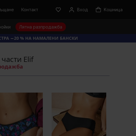
ръщане
Контакт
Вход
Kошница
ройки
Лятна разпродажба
КСТРА −20 % НА НАМАЛЕНИ БАНСКИ
части Elif
продажба