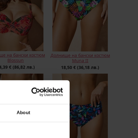
ще на бански костюм
Долнище на бански костюм
Blossun
Muna II
4,39 €
(86,82 лв.)
18,50 €
(36,18 лв.)
About