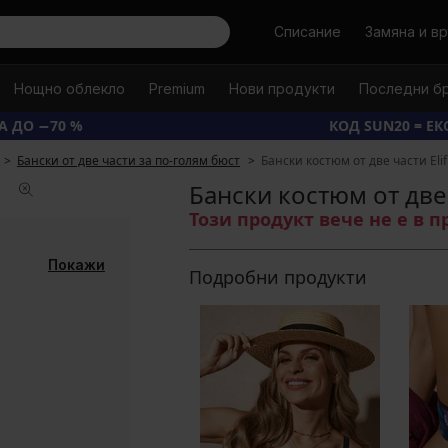
Търси
Списание
Замяна и в
Нощно облекло
Premium
Нови продукти
Последни б
А ДО −70 %
КОД SUN20 = Е
Бански от две части за по-голям бюст
Бански костюм от две части Elif
Бански костюм от две 
Този продукт вече не е в 
Покажи
Подробни продукти