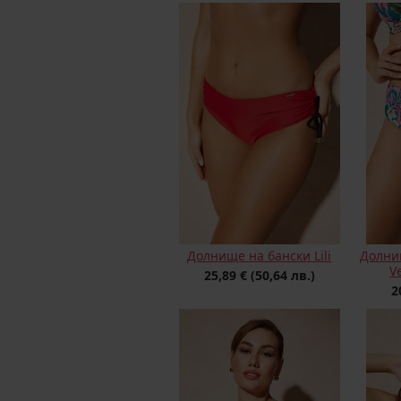
Долнище на бански Lili
Долни
V
25,89 €
(50,64 лв.)
2