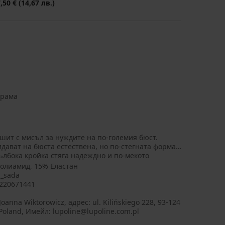
7,50 €
(14,67 лв.)
арама
 ушит с мисъл за нуждите на по-големия бюст.
ават на бюста естествена, но по-стегната форма.
лбока кройка стяга надеждно и по-мекото
олиамид, 15% Еластан
g_sada
5220671441
oanna Wiktorowicz, aдрес: ul. Kilińskiego 228, 93-124
 Poland, Имейл: lupoline@lupoline.com.pl