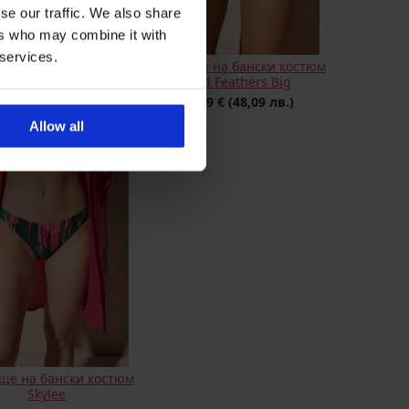
se our traffic. We also share
ers who may combine it with
 services.
ще на бански костюм
Долнище на бански костюм
Aquarelle
Wild Feathers Big
2,19 €
(43,40 лв.)
24,59 €
(48,09 лв.)
Allow all
ще на бански костюм
Skylee