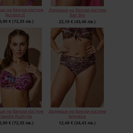
ще на бански костюм
Долнище на бански костюм
Auralux II
Bali Big
6,99 €
(72,35 лв.)
22,19 €
(43,40 лв.)
ще на бански костюм
Долнище на бански костюм
Clawdia Push-Up
Amnesia
6,99 €
(72,35 лв.)
12,49 €
(24,43 лв.)