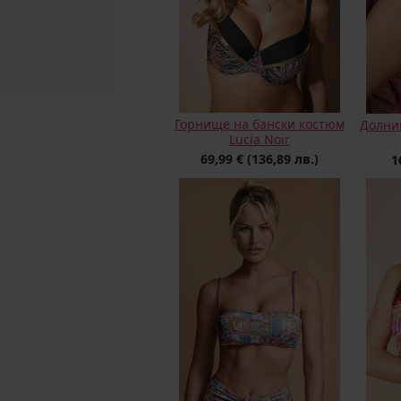
Горнище на бански костюм
Долни
Lucia Noir
69,99 €
(136,89 лв.)
1