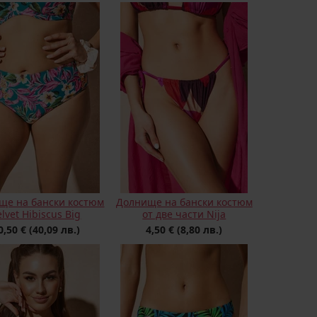
ще на бански костюм
Долнище на бански костюм
elvet Hibiscus Big
от две части Nija
0,50 €
(40,09 лв.)
4,50 €
(8,80 лв.)