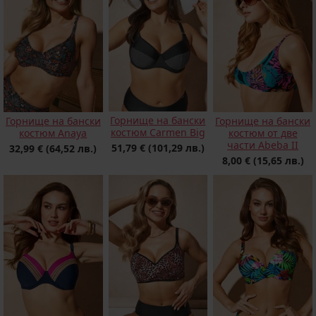
Горнище на бански
Горнище на бански
Горнище на бански
костюм Carmen Big
костюм Anaya
костюм от две
части Abeba II
51,79 €
(101,29 лв.)
32,99 €
(64,52 лв.)
8,00 €
(15,65 лв.)