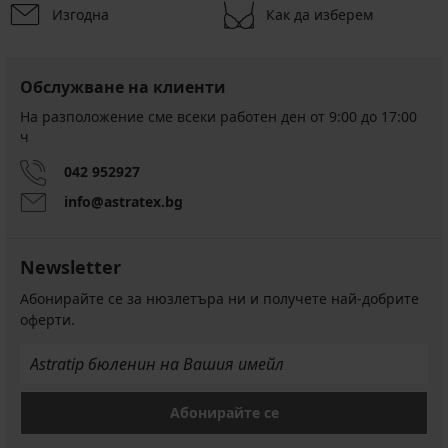
Изгодна
Как да изберем
-20 % GET20
Обслужване на клиенти
Черни
На разположение сме всеки работен ден от 9:00 до 17:00
бамбукови
ч
боксерки
с
по-
042 952927
дълъг
info@astratex.bg
крачол
16,99
€
Newsletter
(33,23
лв.)
Абонирайте се за нюзлетъра ни и получете най-добрите
13,59
оферти.
€
(26,58
лв.)
код
GET20
Абонирайте се