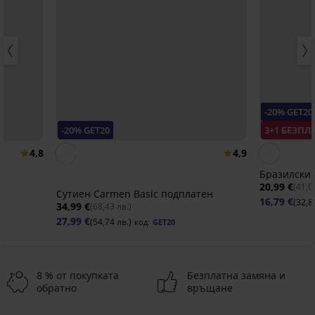
-20% GET20
-20% GET20
3+1 БЕЗПЛ
4,8
4,9
Бразилски 
20,99 €
(41,0
Сутиен Carmen Basic подплатен
16,79 €
(32,8
34,99 €
(68,43 лв.)
27,99 €
(54,74 лв.)
код:
GET20
8 % от покупката
Безплатна замяна и
обратно
връщане