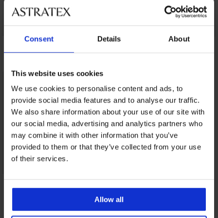
Consent
Details
About
Памучни боксерки
3PACK боксерки Joe
3PACK памучни
боксерки Weber
24,99 €
(48,88 лв.)
17,39 €
(34,01 лв.)
13,19 €
(25,80 лв.)
This website uses cookies
We use cookies to personalise content and ads, to
provide social media features and to analyse our traffic.
We also share information about your use of our site with
our social media, advertising and analytics partners who
may combine it with other information that you’ve
provided to them or that they’ve collected from your use
of their services.
Бамбукови
боксерки Dark Blue
безшевни
Allow all
16,99 €
(33,23 лв.)