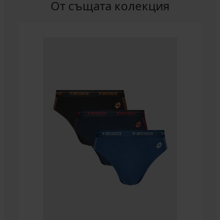
От същата колекция
Безшевни
боксерки
SilverPro
Classic
16,99
€
(33,23
лв.)