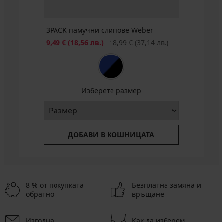
3PACK памучни слипове Weber
Намаление
Първоначална цена
9,49 €
(18,56 лв.)
18,99 €
(37,14 лв.)
Изберете размер
ДОБАВИ В КОШНИЦАТА
8 % от покупката
Безплатна замяна и
обратно
връщане
Изгодна
Как да изберем