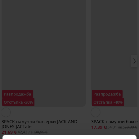
Разпродажба
Разпродажба
Отстъпка -30%
Отстъпка -40%
3PACK памучни боксерки JACK AND
3PACK памучни боксер
JONES JACTate
17,39 €
(34,01 лв.)
28,99 €
21,69 €
(42,42 лв.)
30,99 €