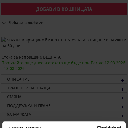
ДОБАВИ В КОШНИЦАТА
Добави в любими
Безплатна замяна и връщане в рамките
на 30 дни.
Стока за изпращане ВЕДНАГА
Поръчайте още днес и стоката ще бъде при Вас до
12.08.
2026
-
13.08.
2026
ОПИСАНИЕ
ТРАНСПОРТ И ПЛАЩАНЕ
СМЯНА
ПОДДРЪЖКА И ПРАНЕ
ЗА МАРКАТА