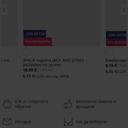
-20% GET20
-20% GET20
Разпродажба
2+1 БЕЗПЛ
Отстъпка -30%
w по-
3PACK чорапи JACK AND JONES
Бамбукови
JACMateo по-дълги
8,19 €
(16,02 
10,99 €
(21,49 лв.)
6,55 €
(12,81 
6,15 €
(12,03 лв.)
код:
GET20
8 % от покупката
Безплатна замяна и
обратно
връщане
2+1 БЕЗПЛАТНО
2+1 БЕЗПЛАТНО
2+1 БЕЗПЛАТНО
2+1 БЕЗПЛАТНО
2+1 БЕЗПЛАТНО
-40%
-20%
Изгодна
Как да изберем
-20 % GET20
-20 % GET20
-20 % GET20
-20 % GET20
-20 % GET20
-20 % GET20
-20 % GET20
LIMITED
LIMITED
LIMITED