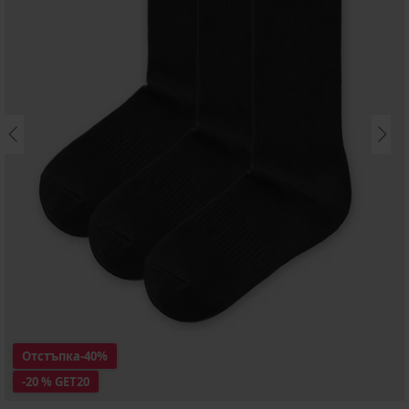
Отстъпка
-40%
-20 % GET20