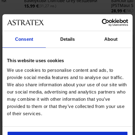
вни
Бамбукови слипове Grey безшевни
Бански шор
JPSTMaui S
15,99 €
(31,27 лв.)
28,99 €
(56,7
Открийте подобни артикули
Consent
Details
About
LIMITED
LIMITED
This website uses cookies
We use cookies to personalise content and ads, to
provide social media features and to analyse our traffic.
We also share information about your use of our site with
our social media, advertising and analytics partners who
may combine it with other information that you’ve
provided to them or that they’ve collected from your use
of their services.