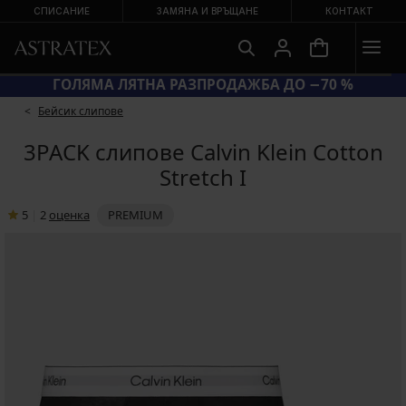
СПИСАНИЕ
ЗАМЯНА И ВРЪЩАНЕ
КОНТАКТ
 ЕКСТРА −20 % НА НАМАЛЕНИ БАНСКИ
ГОЛЯМА 
Бейсик слипове
3PACK слипове Calvin Klein Cotton
Stretch I
5
|
2
oценка
PREMIUM