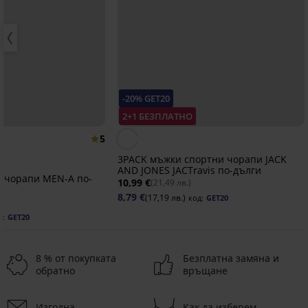
-20% GET20
2+1 БЕЗПЛАТНО
5
3PACK мъжки спортни чорапи JACK
AND JONES JACTravis по-дълги
и чорапи MEN-A по-
10,99 €
(21,49 лв.)
8,79 €
(17,19 лв.)
код:
GET20
д:
GET20
8 % от покупката
Безплатна замяна и
обратно
връщане
Изгодна
Как да изберем