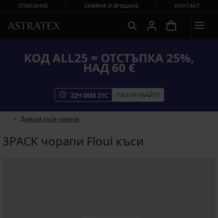
СПИСАНИЕ
ЗАМЯНА И ВРЪЩАНЕ
КОНТАКТ
КОД ALL25 = ОТСТЪПКА 25%,
НАД 60 €
ПАЗАРУВАЙТЕ
22
Ч
06
М
30
С
Дамски къси чорапи
3PACK чорапи Floui къси