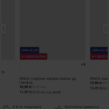
-25% ALL25
-25% ALL25
2+1 БЕЗПЛАТНО
3+1 БЕЗПЛ
5
 по-
3PACK спортни чорапи Avenar до
3PACK клас
глезена
17,99 €
(35,1
15,99 €
(31,27 лв.)
13,49 €
(26,3
11,99 €
(23,45 лв.)
код:
ALL25
8 % от покупката
Безплатна замяна и