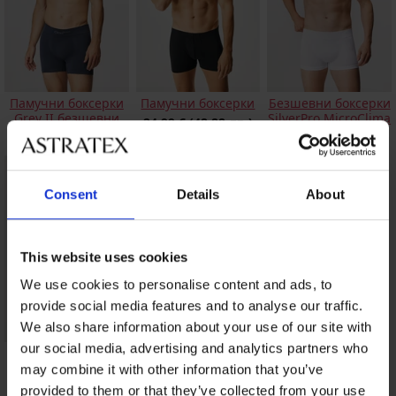
Памучни боксерки
Безшевни боксерки
Памучни боксерки
SilverPro MicroClima
Grey II безшевни
24,99 €
(48,88 лв.)
18,99 €
(37,14 лв.)
16,99 €
(33,23 лв.)
Consent
Details
About
This website uses cookies
We use cookies to personalise content and ads, to
provide social media features and to analyse our traffic.
We also share information about your use of our site with
our social media, advertising and analytics partners who
Черни бамбукови
боксерки с по-
may combine it with other information that you’ve
дълъг крачол
provided to them or that they’ve collected from your use