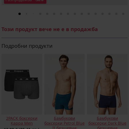
Този продукт вече не е в продажба
Подробни продукти
2PACK боксерки
Бамбукови
Бамбукови
Kappa Men
боксерки Petrol Blue
боксерки Dark Blue
II безшевни
безшевни