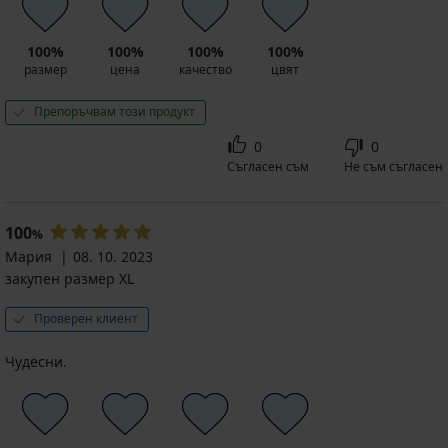
промоция
2+1
БЕЗПЛАТНО
100%
100%
100%
100%
размер
цена
качество
цвят
Препоръчвам този продукт
0
0
Съгласен съм
Не съм съгласен
100
%
Мария
08. 10. 2023
закупен размер XL
Проверен клиент
Чудесни.