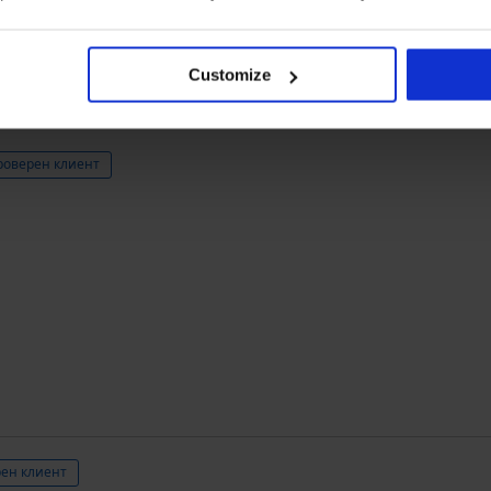
Закупен след
Customize
роверен клиент
ен клиент