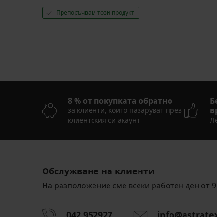
Препоръчвам този продукт
8 % от покупката обратно
Б
в
за клиенти, които пазаруват през
клиентския си акаунт
Ле
Обслужване на клиенти
На разположение сме всеки работен ден от 9:
042 952927
info@astrate