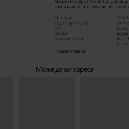
Мъжки боксерки Norbert от дишащи 
лесно към тялото, никъде не се впив
Материал
94% В
Код на артикула
Norbe
EAN
85962
Марка
Lonka
Производител
Fuski 
Czech
Покажи повече
Може да ви хареса