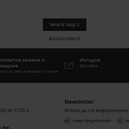
ВИЖТЕ ОЩЕ
3
Всички отзиви (4)
езплатна замяна и
Изгодна
ръщане
Доставка
сно и само в няколко стъпки
Newsletter
00 до 17:00 ч
Искате да сте информирани 
нови предложения
а
x.bg