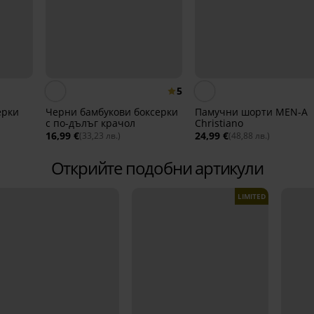
5
ерки
Черни бамбукови боксерки
Памучни шорти MEN-A
с по-дълъг крачол
Christiano
16,99 €
24,99 €
(33,23 лв.)
(48,88 лв.)
Открийте подобни артикули
LIMITED