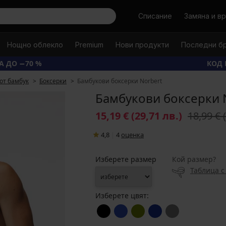
Търси
Списание
Замяна и в
Нощно облекло
Premium
Нови продукти
Последни б
А ДО −70 %
КОД 
от бамбук
Боксерки
Бамбукови боксерки Norbert
Бамбукови боксерки 
15,19 €
(29,71 лв.)
18,99 €
4,8
|
4
oценка
Изберете размер
Кой размер?
Таблица с
Изберете цвят: