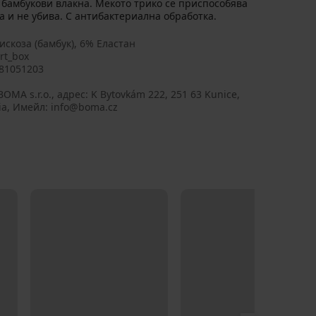
бамбукови влакна. Мекото трико се приспособява
а и не убива. С антибактериална обработка.
искоза (бамбук), 6% Еластан
rt_box
81051203
BOMA s.r.o., aдрес: K Bytovkám 222, 251 63 Kunice,
ia, Имейл: info@boma.cz