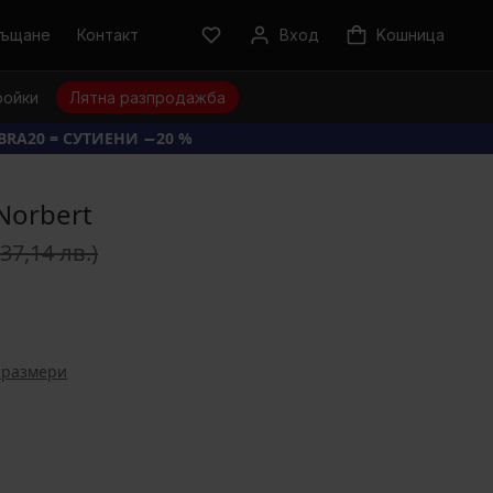
ръщане
Контакт
Вход
Kошница
ройки
Лятна разпродажба
BRA20 = СУТИЕНИ −20 %
Norbert
(37,14 лв.)
 размери