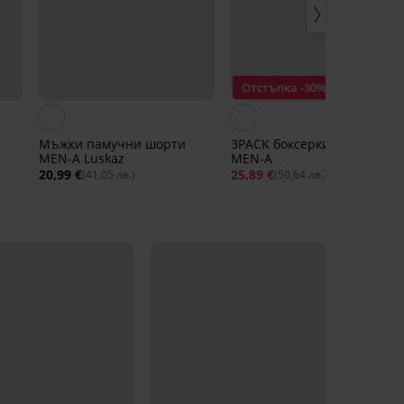
Отстъпка -30%
Мъжки памучни шорти
3PACK боксерки от модал
MEN-A Luskaz
MEN-A
20,99 €
25,89 €
36,99 €
(41,05 лв.)
(50,64 лв.)