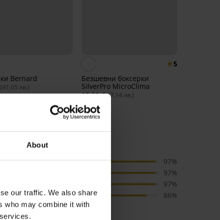
5
ки Bernard
Безшевни боксерки
SilverPro MicroClima
€
(41,05 лв.)
18,99 €
(37,14 лв.)
orbert
About
качество
97%
размер
97%
цвят
97%
se our traffic. We also share
цена
86%
ers who may combine it with
 services.