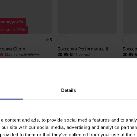
азпродажба
тстъпка -30%
5
серки Glenn
Боксерки Performance II
Боксер
69 €
20,99 €
20,99 €
20,99 
(28,73 лв.)
(41,05 лв.)
А НА ПРОДУКТ Бамбукови боксерки N
Details
5
4x
4
0x
3
0x
e content and ads, to provide social media features and to analy
2
0x
 our site with our social media, advertising and analytics partn
1
0x
 provided to them or that they’ve collected from your use of their