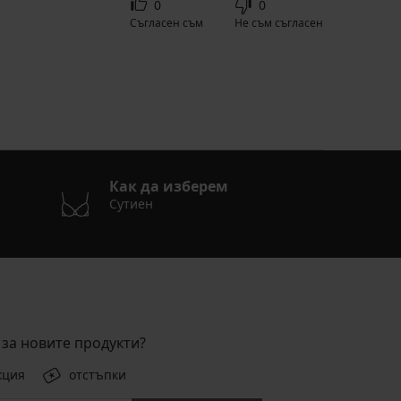
0
0
Съгласен съм
Не съм съгласен
Как да изберем
Сутиен
за новите продукти?
кция
отстъпки