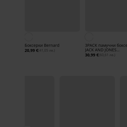
Боксерки Bernard
3PACK памучни бокс
JACK AND JONES
20,99 €
(41,05 лв.)
JACOrdinary
30,99 €
(60,61 лв.)