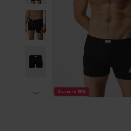
Отстъпка
-20%