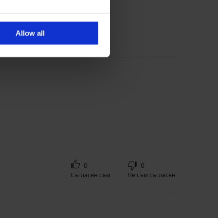
 'Консултация' за размер
Allow all
0
0
Съгласен съм
Не съм съгласен