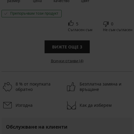
размер
цена
качество
цвят
Препоръчвам този продукт
5
0
Съгласен съм
Не съм съгласен
ВИЖТЕ ОЩЕ
3
Всички отзиви (4)
8 % от покупката
Безплатна замяна и
обратно
връщане
Изгодна
Как да изберем
Обслужване на клиенти