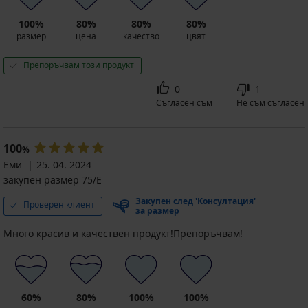
100%
80%
80%
80%
размер
цена
качество
цвят
Препоръчвам този продукт
0
1
Съгласен съм
Не съм съгласен
100
%
Еми
25. 04. 2024
закупен размер 75/E
Закупен след 'Консултация'
Проверен клиент
за размер
Много красив и качествен продукт!Препоръчвам!
60%
80%
100%
100%