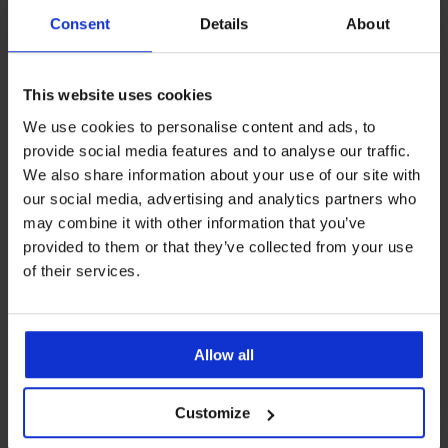
Consent
Details
About
От същата колекция
This website uses cookies
We use cookies to personalise content and ads, to
provide social media features and to analyse our traffic.
-20 % BRA20
-20 % BRA20
-20 % BRA20
-20 % BRA20
-20 % BRA20
-20 % BRA20
-20 % BRA20
-20 % BRA20
-20 % BRA20
Разпродажба
-70%
We also share information about your use of our site with
our social media, advertising and analytics partners who
4,6
4,8
4,6
may combine it with other information that you’ve
2PACK
Сутиен
Сутиен
provided to them or that they’ve collected from your use
сутиени
за
за
Спортен
Сутиен
PREMIUM
of their services.
за
кърмачки
кърмачки
сутиен
за
Сутиен
кърмачки
Lilly
Vandia
Сутиен
Mama
кърмачки
за
Сутиен
Сутиен
Сутиен
Сутиен
Lilly
неподплатен
неподплатен
за
Bellinda
18,99
кърмачки
за
за
за
за
II
цвят
кърмачки
Намаление
Bella
15,00
Duo
€
кърмачки
кърмачки
кърмачки
кърмачки
пудра
Elomi
40,99
подплатен
€
с
Allow all
Easybra
Spacer
MamaBra
May
(37,14
Molly
без
20,99
€
(29,34
подвижни
неподплатен
3D
подплатен,
лв.)
28,99
неподплатен
ба...
€
подплънки
(80,17
лв.)
без
Elegant
без
€
15,19
81,99
39,99
(41,05
лв.)
банели
Charm
банели
34,99
Първоначална цена
49,99
Customize
€
(56,70
€
€
лв.)
32,79
€
€
28,99
44,99
32,99
(29,71
лв.)
(160,36
(78,21
16,79
€
(97,77
(68,43