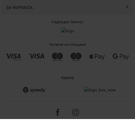
ЗА ФИРМАТА
Надежден бизнес
Начини на плащане
Куриер
Copyright 2005-2026 © ASTRATEX a.s.
Programia - B2C, B2B, advanced e-commerce solutions