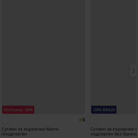
Отстъпка -29%
-20% BRA20
5
Сутиен за кърмачки Manvi
Сутиен за кърмачки Be
пподплатен
подплатен без банел