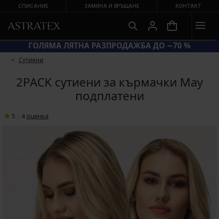
СПИСАНИЕ
ЗАМЯНА И ВРЪЩАНЕ
КОНТАКТ
КОД BRA20 = СУТИЕНИ −20 %
Сутиени
2PACK сутиени за кърмачки May
подплатени
5
|
4
oценка