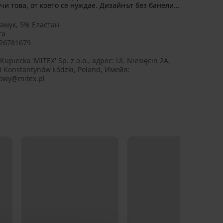
чи това, от което се нуждае. Дизайнът без банели е
амук, 5% Еластан
ra
26781679
Kupiecka 'MITEX' Sp. z o.o., aдрес: Ul. Niesięcin 2A,
0 Konstantynów Łódzki, Poland, Имейл:
owy@mitex.pl