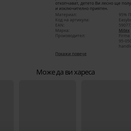
откопчават, детето Ви лесно ще полу
и изключително приятен.
Материал
95% П
Код на артикула
Easyb
EAN
59077
Марка
Mitex
Производител
Firma 
95-05
handl
Покажи повече
Може да ви хареса