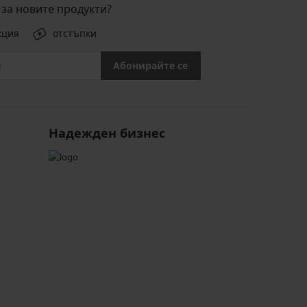
за новите продукти?
кция
отстъпки
Абонирайте се
Надежден бизнес