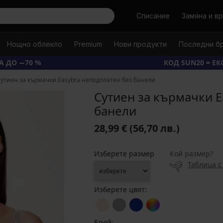
Търси
Списание
Замяна и в
Нощно облекло
Premium
Нови продукти
Последни б
А ДО −70 %
КОД SUN20 = Е
утиен за кърмачки Easybra неподплатен без банели
Сутиен за кърмачки E
банели
28,99 €
(56,70 лв.)
Изберете размер
Кой размер?
Таблица с
Изберете цвят:
Брой: