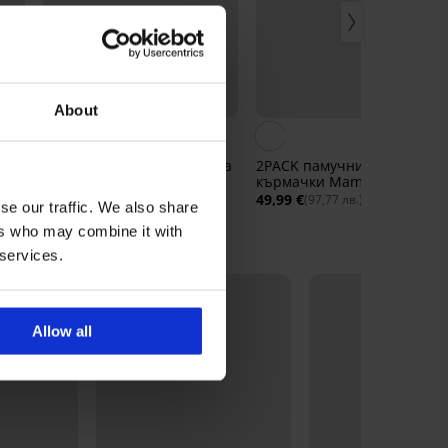
About
5
Сутиен за кърмачки Amora
2PACK памучни сутиени за
II
кърмачки Mamma
24,99 €
49,99 €
(48,88 лв.)
(97,77 лв.)
se our traffic. We also share
ers who may combine it with
 services.
Allow all