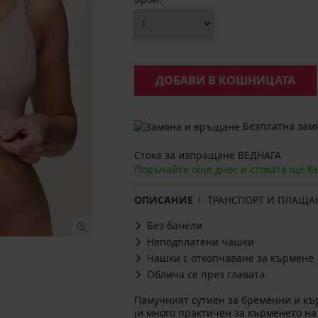
ДОБАВИ В КОШНИЦАТА
Безплатна замя
Стока за изпращане ВЕДНАГА
Поръчайте още днес и стоката ще б
ОПИСАНИЕ
ТРАНСПОРТ И ПЛАЩА
Без банели
Неподплатени чашки
Чашки с откопчаване за кърмене
Облича се през главата
Памучният сутиен за бременни и къ
jи много практичен за кърменето на