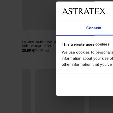
Consent
Сутиен за кърмачки Mama
2PACK сутиени за
This website uses cookies
Soft неподплатен
кърмачки Mama Bra
28,99 €
53,99 €
(56,70 лв.)
(105,60 лв.)
We use cookies to personalis
information about your use of
other information that you’ve