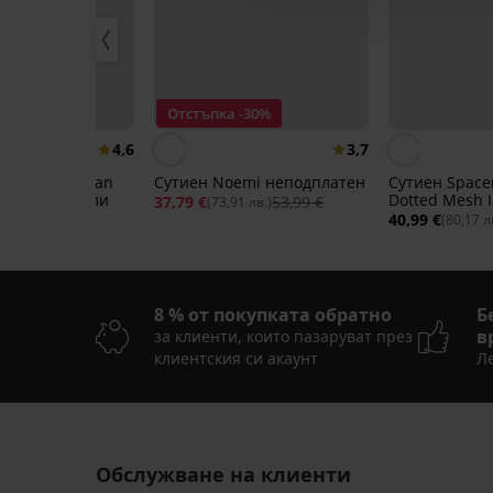
Отстъпка -30%
4,6
3,7
сутиен Teagan
Сутиен Noemi неподплатен
Сутиен Spacer
ен без банели
Dotted Mesh I
37,79 €
53,99 €
(73,91 лв.)
40,99 €
52 лв.)
(80,17 л
8 % от покупката обратно
Б
в
за клиенти, които пазаруват през
клиентския си акаунт
Ле
-30%
-30%
Разпродажба
-70%
Обслужване на клиенти