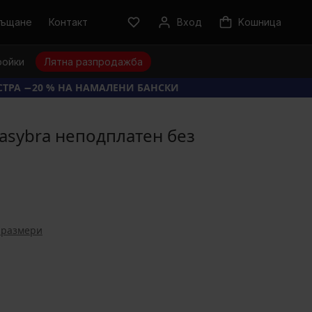
ръщане
Контакт
Вход
Kошница
ройки
Лятна разпродажба
КСТРА −20 % НА НАМАЛЕНИ БАНСКИ
asybra неподплатен без
 размери