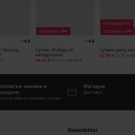
Разпродажба
Отстъпка -30%
Отстъпка -30%
4,9
4,6
 Flexicup
Сутиен Philippa III
Сутиен Jenny не
I
неподплатен
37,09 €
5
(72,54 лв.)
24,49 €
34,99 €
в.)
(47,90 лв.)
езплатна замяна и
Изгодна
ръщане
Доставка
сно и само в няколко стъпки
Newsletter