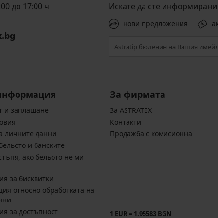
00 до 17:00 ч
Искате да сте информирани 
нови предложения
а
x.bg
информация
За фирмата
т и заплащане
За ASTRATEX
овия
Контакти
а личните данни
Продажба с комисионна
бельото и банските
стъпя, ако бельото не ми
ия за бисквитки
ия относно обработката на
нни
ия за достъпност
1 EUR = 1.95583 BGN