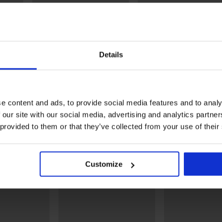
Details
5
3
Сутиен за кърмачки Duo с
Памучен сутиен за
подвижни подплънки
кърмачки Pretty Comfort
34,99 €
36,99 €
(68,43 лв.)
(72,35 лв.)
e content and ads, to provide social media features and to analy
 our site with our social media, advertising and analytics partn
Открийте подобни артикули
 provided to them or that they’ve collected from your use of their
Customize