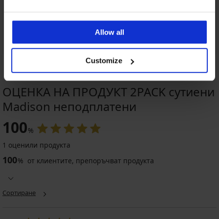
Allow all
Customize
ОЦЕНКА НА ПРОДУКТ 2PACK сутиени
Madison неподплатени
100
%
1 оценили продукта
100
%
от клиентите, препоръчват продукта
Сортиране