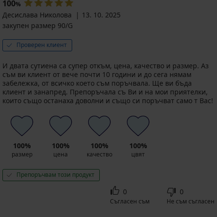
100
%
Десислава Николова
13. 10. 2025
закупен размер 90/G
Проверен клиент
И двата сутиена са супер откъм, цена, качество и размер. Аз
съм ви клиент от вече почти 10 години и до сега нямам
забележка, от всичко което съм поръчвала. Ще ви бъда
клиент и занапред. Препоръчала съ Ви и на мои приятелки,
които също останаха доволни и също си поръчват само т Вас!
100%
100%
100%
100%
размер
цена
качество
цвят
Препоръчвам този продукт
0
0
Съгласен съм
Не съм съгласен