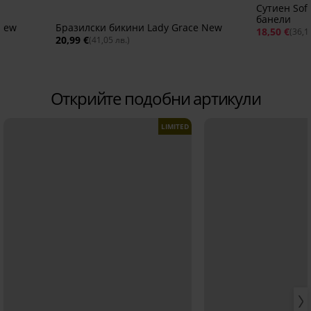
Сутиен Soft
банели
 New
Бразилски бикини Lady Grace New
18,50 €
(36,1
20,99 €
(41,05 лв.)
Открийте подобни артикули
LIMITED