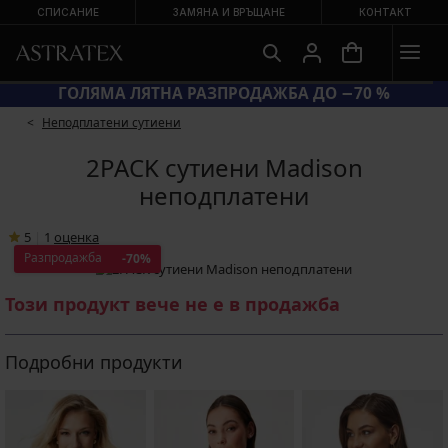
СПИСАНИЕ
ЗАМЯНА И ВРЪЩАНЕ
КОНТАКТ
 = СУТИЕНИ −20 %
ГОЛЯМА ЛЯТНА Р
Неподплатени сутиени
2PACK сутиени Madison
неподплатени
5
|
1
oценка
Разпродажба
-70%
Този продукт вече не е в продажба
Подробни продукти