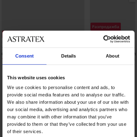
Разпродажба
Отстъпка -50%
Отстъпка -70%
5
Сутиен Noa неподплатен
Сутиен Leticia I подп
Consent
Details
About
16,50 €
17,40 €
(32,27 лв.)
32,99 €
(34,03 лв.)
57,99 €
This website uses cookies
We use cookies to personalise content and ads, to
От същата колекция
Покажи
provide social media features and to analyse our traffic.
We also share information about your use of our site with
our social media, advertising and analytics partners who
may combine it with other information that you’ve
provided to them or that they’ve collected from your use
of their services.