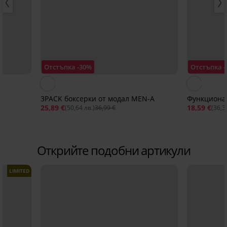
Отстъпка -30%
Отстъпка 
3PACK боксерки от модал MEN-A
Функционал
25,89 €
18,59 €
(50,64 лв.)
36,99 €
(36,3
Открийте подобни артикули
LIMITED