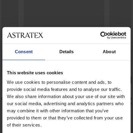
Consent
Details
About
This website uses cookies
-25% ALL25
PREMIUM
We use cookies to personalise content and ads, to
5
provide social media features and to analyse our traffic.
We also share information about your use of our site with
2PACK памучни тениски GANT Cade
2PACK тениски MEN-A Bamboo
3PACK паму
Cotton Stre
53,99 €
our social media, advertising and analytics partners who
(105,60 лв.)
61,99 €
(121,
40,49 €
(79,19 лв.)
код:
ALL25
may combine it with other information that you’ve
provided to them or that they’ve collected from your use
of their services.