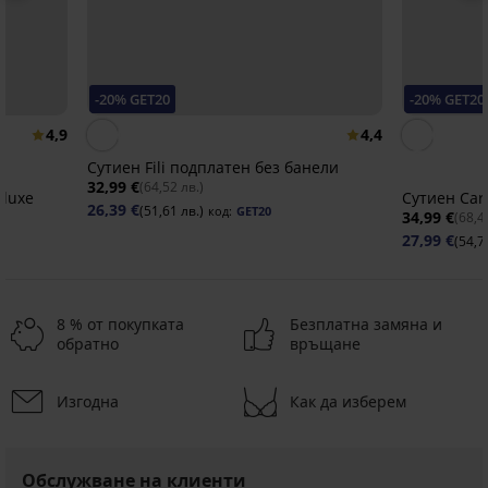
-20% GET20
-20% GET20
4,9
4,4
Сутиен Fili подплатен без банели
32,99 €
(64,52 лв.)
eluxe
Сутиен Car
26,39 €
(51,61 лв.)
код:
GET20
34,99 €
(68,4
27,99 €
(54,7
8 % от покупката
Безплатна замяна и
обратно
връщане
Изгодна
Как да изберем
Обслужване на клиенти