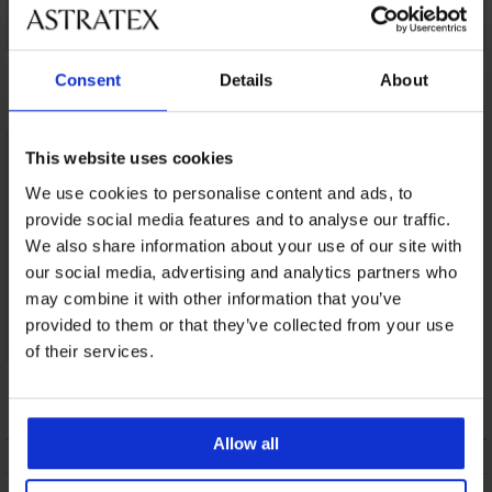
Класически бикини
Бикини Sophie I
2PACK класически
Consent
Details
About
Elegant Charm
класически
бикини Celine
24,99 €
(48,88 лв.)
25,99 €
(50,83 лв.)
26,99 €
(52,79 лв.)
This website uses cookies
We use cookies to personalise content and ads, to
provide social media features and to analyse our traffic.
We also share information about your use of our site with
our social media, advertising and analytics partners who
may combine it with other information that you’ve
provided to them or that they’ve collected from your use
of their services.
Бикини Anette
15,99 €
(31,27 лв.)
Allow all
ОПИСАНИЕ
ТРАНСПОРТ И ПЛАЩАНЕ