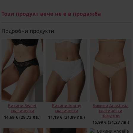
Този продукт вече не е в продажба
Подробни продукти
Бикини Sweеt
Бикини Ammy
Бикини Anastasia
класически
класически
класически
памучни
14,69 €
(28,73 лв.)
11,19 €
(21,89 лв.)
15,99 €
(31,27 лв.)