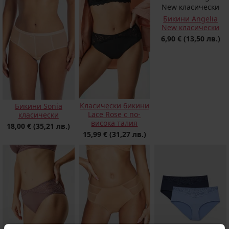
Бикини Angelia
New класически
6,90 €
(13,50 лв.)
Класически бикини
Бикини Sonia
Lace Rose с по-
класически
висока талия
18,00 €
(35,21 лв.)
15,99 €
(31,27 лв.)