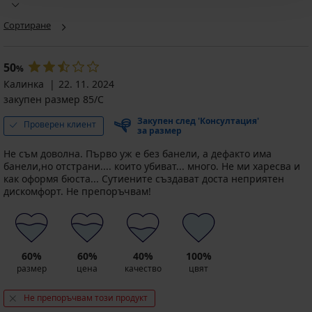
Perfect
Tango
Fili
Soft
подплатен
подплатен
Сортиране
Bra
без
28,99
подплатен
банели
€
с
Намаление
19,79
(56,70
микро...
50
%
€
лв.)
24,99
Калинка
22. 11. 2024
(38,71
23,19
€
лв.)
закупен размер 85/C
€
(48,88
Първоначална цена
32,99
(45,36
лв.)
Закупен след 'Консултация'
Проверен клиент
€
лв.)
за размер
19,99
(64,52
код
€
лв.)
Не съм доволна. Първо уж е без банели, а дефакто има
BRA20
(39,10
банели,но отстрани.... които убиват... много. Не ми харесва и
лв.)
как оформя бюста... Сутиените създават доста неприятен
код
дискомфорт. Не препоръчвам!
BRA20
60%
60%
40%
100%
размер
цена
качество
цвят
Не препоръчвам този продукт