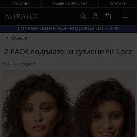
СПИСАНИЕ
ЗАМЯНА И ВРЪЩАНЕ
КОНТАКТ
КОД BRA20 = СУТИЕНИ −20 %
Сутиени
2 PACK подплатени сутиени Fili Lace
4,3
|
13
oценка