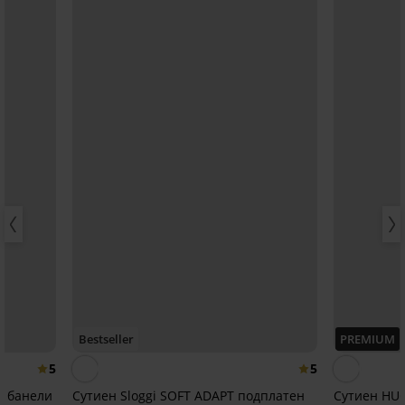
Bestseller
PREMIUM
5
5
з банели
Сутиен Sloggi SOFT ADAPT подплатен
Сутиен HUG