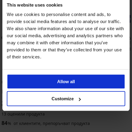
This website uses cookies
We use cookies to personalise content and ads, to
Bestseller
-20% BRA2
provide social media features and to analyse our traffic.
5
4,9
We also share information about your use of our site with
our social media, advertising and analytics partners who
тен
Смаляващ сутиен Triumph True Shape
Спортен су
Sensation неподплатен
36,99 €
(72,3
may combine it with other information that you’ve
56,99 €
(111,46 лв.)
29,59 €
(57,8
provided to them or that they’ve collected from your use
of their services.
ОЦЕНКА НА ПРОДУКТ 2 PACK
Allow all
подплатени сутиени Fili Lace
-20 % BRA20
-20 % BRA20
-40%
Customize
87
%
5
4,9
4,4
13 оценили продукта
84
%
от клиентите, препоръчват продукта
Сутиен
Bellinda
Сутиен
Сутиен