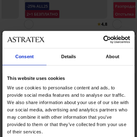
-25% ALL25
Разпрода
2+1 БЕЗПЛАТНО
Отстъпка 
4,8
Stelisa
Чорапи за жартиери Renne
Еротичен к
8,19 €
29,00 €
(16,02 лв.)
(56,7
6,14 €
(12,01 лв.)
код:
ALL25
Consent
Details
About
Открийте подобни артикули
LIMITED
This website uses cookies
We use cookies to personalise content and ads, to
provide social media features and to analyse our traffic.
We also share information about your use of our site with
our social media, advertising and analytics partners who
may combine it with other information that you’ve
provided to them or that they’ve collected from your use
of their services.