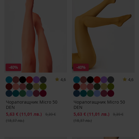
-40%
-40%
4,6
4,6
Чорапогащник Micro 50
Чорапогащник Micro 50
DEN
DEN
Намаление
5,63 €
(11,01 лв.)
Първоначална цена
Намаление
5,63 €
(11,01 лв.)
Първоначална
9,39 €
9,39 €
(18,37 лв.)
(18,37 лв.)