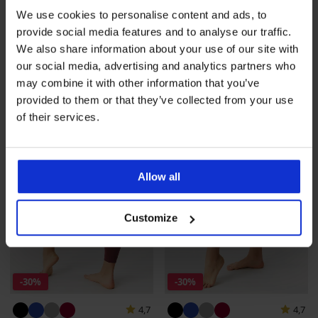
Чорапогащник Plus Size
Чорапогащник Plus Size
We use cookies to personalise content and ads, to
Margaret 50 DEN
Margaret 50 DEN
provide social media features and to analyse our traffic.
Намаление
11,89 €
(23,25 лв.)
Първоначална цена
Намаление
11,89 €
(23,25 лв.)
Първоначалн
16,99 €
16,99 €
We also share information about your use of our site with
(33,23 лв.)
(33,23 лв.)
our social media, advertising and analytics partners who
may combine it with other information that you’ve
provided to them or that they’ve collected from your use
of their services.
Allow all
Customize
-30%
-30%
4,7
4,7