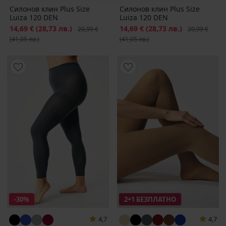
Силонов клин Plus Size
Силонов клин Plus Size
Luiza 120 DEN
Luiza 120 DEN
Намаление
14,69 €
(28,73 лв.)
Първоначална цена
Намаление
14,69 €
(28,73 лв.)
Първоначалн
20,99 €
20,99 €
(41,05 лв.)
(41,05 лв.)
-30%
2+1 БЕЗПЛАТНО
4,7
4,7