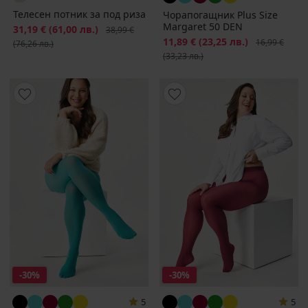
Телесен потник за под риза
Чорапогащник Plus Size
Margaret 50 DEN
Намаление
31,19 €
(61,00 лв.)
Първоначална цена
38,99 €
Намаление
11,89 €
(23,25 лв.)
Първоначалн
16,99 €
(76,26 лв.)
(33,23 лв.)
-30%
-30%
5
5