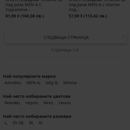
под риза MEN-A с
под риза MEN-A с платки
подсилени...
под...
81,99 €
(160,36 лв.)
57,99 €
(113,42 лв.)
СЛЕДВАЩА СТРАНИЦА
Страница 1/4
Най-популярните марки
Astratex
MEN-A
lady B
Milena
Най-често избираните цветове
бежово
черно
бяло
синьо
Най-често избираните размери
L
35-38
M
XL