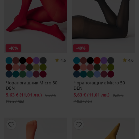
-40%
-40%
4,6
4,6
Чорапогащник Micro 50
Чорапогащник Micro 50
DEN
DEN
Намаление
5,63 €
(11,01 лв.)
Първоначална цена
Намаление
5,63 €
(11,01 лв.)
Първоначална
9,39 €
9,39 €
(18,37 лв.)
(18,37 лв.)