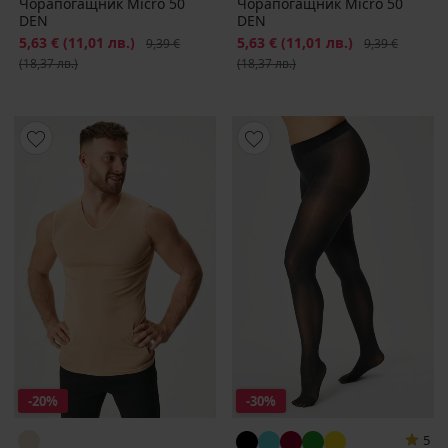
Чорапогащник Micro 50
Чорапогащник Micro 50
DEN
DEN
Намаление
5,63 €
(11,01 лв.)
Първоначална цена
Намаление
5,63 €
(11,01 лв.)
Първоначална
9,39 €
9,39 €
(18,37 лв.)
(18,37 лв.)
-20%
-30%
5