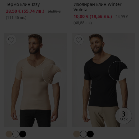
Термо клин Izzy
Изолиран клин Winter
Violeta
Намаление
28,50 €
(55,74 лв.)
Първоначална цена
56,99 €
Намаление
10,00 €
(19,56 лв.)
Първоначалн
24,99 €
(111,46 лв.)
(48,88 лв.)