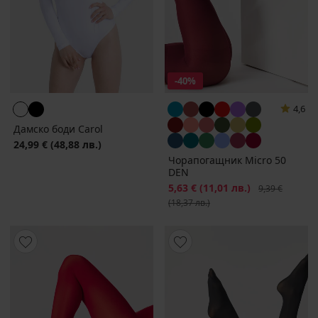
-40%
4,6
Дамско боди Carol
24,99 €
(48,88 лв.)
Чорапогащник Micro 50
DEN
Намаление
5,63 €
(11,01 лв.)
Първоначална
9,39 €
(18,37 лв.)