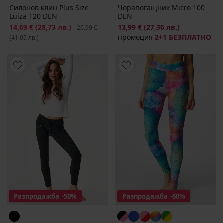
Силонов клин Plus Size
Чорапогащник Micro 100
Luiza 120 DEN
DEN
Намаление
14,69 €
(28,73 лв.)
Първоначална цена
13,99 €
(27,36 лв.)
20,99 €
промоция
2+1 БЕЗПЛАТНО
(41,05 лв.)
Разпродажба
-50%
Разпродажба
-60%