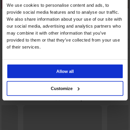
We use cookies to personalise content and ads, to
Цял бански костюм
Цял бански костюм
Вталяващ цял
provide social media features and to analyse our traffic.
Aquarelle
Danuwa
бански костюм Alta
We also share information about your use of our site with
II без банели
53,49 €
(104,62 лв.)
20,50 €
(40,09 лв.)
our social media, advertising and analytics partners who
49,49 €
(96,79 лв.)
may combine it with other information that you’ve
provided to them or that they’ve collected from your use
ОПИСАНИЕ
of their services.
ТРАНСПОРТ И ПЛАЩАНЕ
СМЯНА
ПОДДРЪЖКА И ПРАНЕ
Allow all
ЗА МАРКАТА
Customize
Може да ви хареса