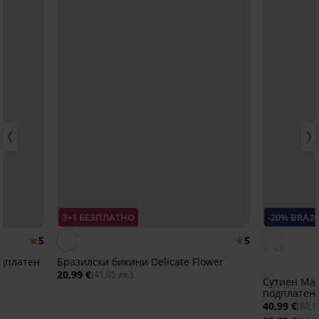
3+1 БЕЗПЛАТНО
-20% BRA2
5
5
одплатен
Бразилски бикини Delicate Flower
20,99 €
(41,05 лв.)
Сутиен Maia
подплатен
40,99 €
(80,1