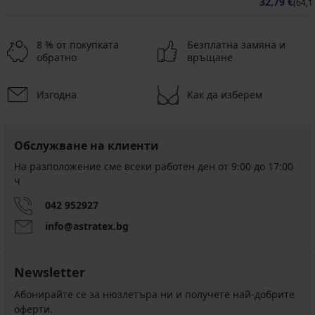
32,79 €
(64,1
8 % от покупката
Безплатна замяна и
обратно
връщане
Изгодна
Как да изберем
Обслужване на клиенти
На разположение сме всеки работен ден от 9:00 до 17:00
ч
042 952927
info@astratex.bg
Newsletter
Абонирайте се за нюзлетъра ни и получете най-добрите
оферти.