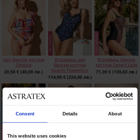
Цял бански костюм
Вталяващ цял
Вталяващ бански
Gimbya
бански костюм
костюм Desert Gold
Spacer Flowerkiss
20,50 €
(40,09 лв.)
71,39 €
(139,63 лв.)
114,99 €
(224,90 лв.)
Consent
Details
About
This website uses cookies