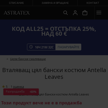
СПИСАНИЕ
ЗАМЯНА И ВРЪЩАНЕ
КОНТАКТ
КОД ALL25 = ОТСТЪПКА 25%,
НАД 60 €
ПАЗАРУВАЙТЕ
16
Ч
21
М
31
С
Цели бански смаляващи
Вталяващ цял бански костюм Antella
Leaves
5
|
1
oценка
Разпродажба
-60%
Този продукт вече не е в продажба