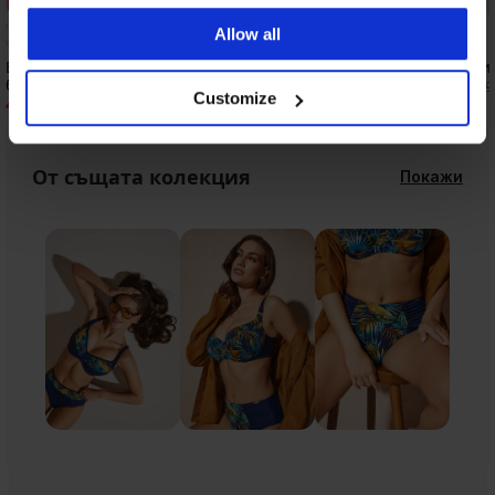
Allow all
Вталяващ цял бански костюм Milos II
Вталяващ цял бански
без банели
83,29 €
(162,90 лв.)
118,99
Customize
49,49 €
(96,79 лв.)
98,99 €
От същата колекция
Покажи