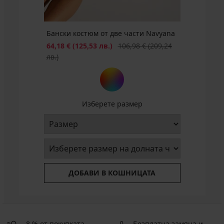
Бански костюм от две части Navyana
Намаление
Първоначална цена
64,18 €
(125,53 лв.)
106,98 €
(209,24
лв.)
Изберете размер
ДОБАВИ В КОШНИЦАТА
8 % от покупката
Безплатна замяна и