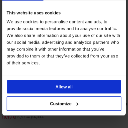
This website uses cookies
We use cookies to personalise content and ads, to
provide social media features and to analyse our traffic.
We also share information about your use of our site with
our social media, advertising and analytics partners who
may combine it with other information that you’ve
provided to them or that they’ve collected from your use
of their services.
Разпродажба
Отстъпка -40%
Отстъпка -70%
Allow all
Customize
Дамски топлещи въл
Alesund къси
Чорапи Alpin с вълна Merino по-дълги
3,30 €
(6,45 лв.)
10,99 €
10,19 €
(19,93 лв.)
16,99 €