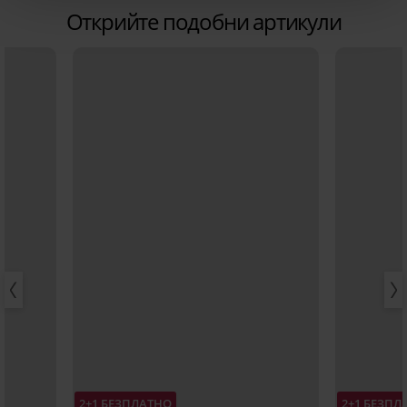
Открийте подобни артикули
2+1 БЕЗПЛАТНО
2+1 БЕЗПЛ