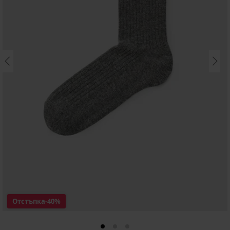
Отстъпка
-40%