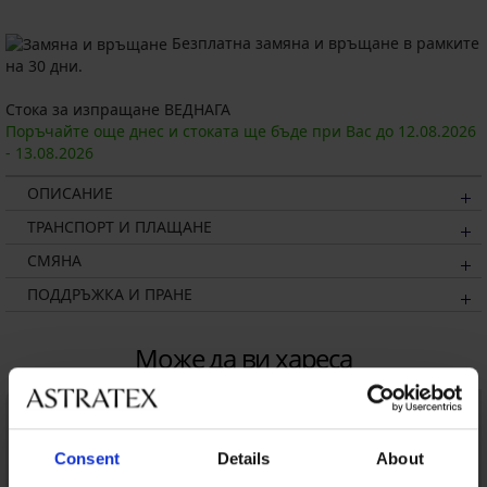
Безплатна замяна и връщане в рамките
на 30 дни.
Стока за изпращане ВЕДНАГА
Поръчайте още днес и стоката ще бъде при Вас до
12.08.
2026
-
13.08.
2026
ОПИСАНИЕ
ТРАНСПОРТ И ПЛАЩАНЕ
СМЯНА
ПОДДРЪЖКА И ПРАНЕ
Може да ви хареса
Consent
Details
About