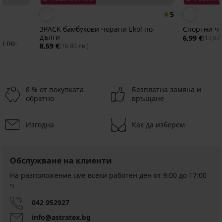
5
3PACK бамбукови чорапи Ekol по-
Спортни чо
дълги
6,99 €
(13,67 
i по-
8,59 €
(16,80 лв.)
8 % от покупката
Безплатна замяна и
обратно
връщане
Изгодна
Как да изберем
-40%
Разпродажба
2+1 БЕЗПЛАТНО
2+1 БЕЗПЛАТНО
-20%
Разпродажба
2+1 БЕЗПЛАТНО
-30%
-70%
ED
ITED
IMITED
LIMITED
LIMITED
Обслужване на клиенти
3PACK
3PACK
3PACK
3PACK
3PACK
бамбукови
чорапи
чорапи
спортни
термо
На разположение сме всеки работен ден от 9:00 до 17:00
3PACK
чорапи
JACK
Kappa
чорапи
чорапи
ч
чорапи
Памучни
Hugh
AND
Men
JACK
Nolan
FILA
чорапи
по-
JONES
Crew
AND
по-
Deon
042 952927
Cosra
дълги
JACMateo
по-
JONES
дълги
къси
Medicine
по-
дълги
JACBrat
info@astratex.bg
Намаление
Намаление
7,79 €
4,20
10,99
I