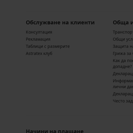
Обслужване на клиенти
Обща 
Консултация
Транспор
Pекламация
Общи усл
Таблици с размерите
Защита н
Astratex клуб
Грижа за 
Kак да по
допадне?
Декларац
Информац
лични да
Декларац
Често за
Начини на плащане