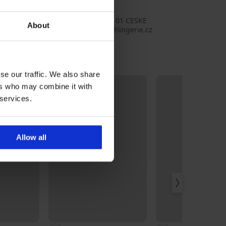
455_zup
 Lauren
o s.r.o., aдрес: RIEGROVA 51, 370 01 CESKE
About
OVICE, Czechia, Имейл: emporio@lingerie.cz
se our traffic. We also share
LIMITED
ers who may combine it with
 services.
Allow all