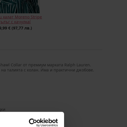
 халат Moreno Stripe
дълъг с качулкаí
9,99 €
(97,77 лв.)
Shawl Collar от премиум марката Ralph Lauren.
 на талията с колан. Има и практични джобове.
дки
рециклиран полиестер