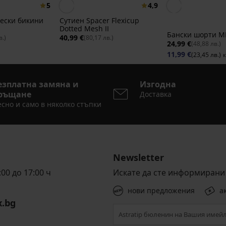
5
4,9
ески бикини
Сутиен Spacer Flexicup
Dotted Mesh II
Бански шорти M
40,99 €
в.)
(80,17 лв.)
24,99 €
(48,88 лв.)
11,99 €
(23,45 лв.)
к
езплатна замяна и
Изгодна
ръщане
Доставка
сно и само в няколко стъпки
Newsletter
00 до 17:00 ч
Искате да сте информирани 
нови предложения
а
x.bg