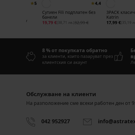
5
4,4
Сутиен Fili подплатен без
3PACK класич
банели
Katrin
 бикини Lady
19,79 €
32,99 €
17,99 €
(38,71 лв.)
(35,19 л
w
05 лв.)
8 % от покупката обратно
Б
в
за клиенти, които пазаруват през
клиентския си акаунт
Ле
Обслужване на клиенти
На разположение сме всеки работен ден от 9:
042 952927
info@astrate