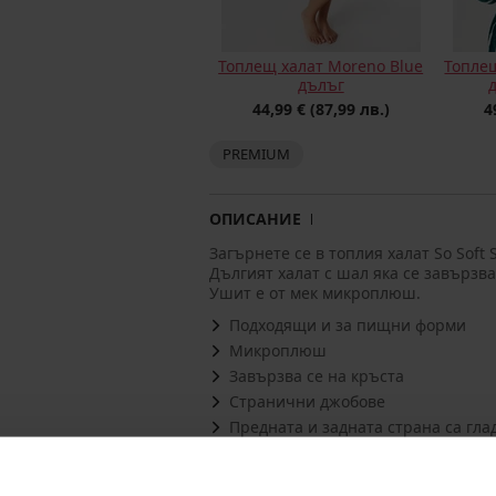
Топлещ халат Moreno Blue
Топлещ
дълъг
44,99 €
(87,99 лв.)
4
PREMIUM
ОПИСАНИЕ
Загърнете се в топлия халат So Soft 
Дългият халат с шал яка се завързва
Ушит е от мек микроплюш.
Подходящи и за пищни форми
Микроплюш
Завързва се на кръста
Странични джобове
Предната и задната страна са гла
Материал
100% 