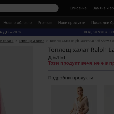
Търси
Списание
Замяна и в
Нощно облекло
Premium
Нови продукти
Последни б
А ДО −70 %
КОД SUN20 = Е
и халати
Топлещо и топло
Топлещ халат Ralph Lauren So Soft Shawl Co
Топлещ халат Ralph La
дълъг
Този продукт вече не е в 
Подробни продукти