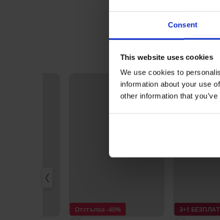
Consent
This website uses cookies
We use cookies to personalis
information about your use of
other information that you’ve
ПЛАТНО
r
Отстъпка -40%
3+1 БЕЗПЛА