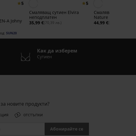
5
5
Смаляващ сутиен Elvira
Смаляващ сутиен So
неподплатен
Nature неподплате
EN-A Johny
35,99 €
44,99 €
(70,39 лв.)
(87,99 лв.)
од:
SUN20
Как да изберем
Сутиен
за новите продукти?
кция
отстъпки
Абонирайте се