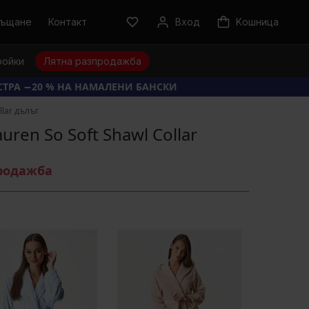
ръщане
Контакт
Вход
Kошница
ройки
Лятна разпродажба
КСТРА −20 % НА НАМАЛЕНИ БАНСКИ
llar дълъг
uren So Soft Shawl Collar
продажба