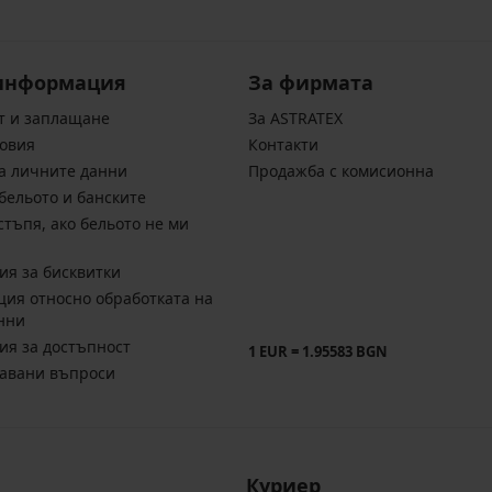
информация
За фирмата
т и заплащане
За ASTRATEX
овия
Контакти
а личните данни
Продажба с комисионна
бельото и банските
стъпя, ако бельото не ми
ия за бисквитки
ия относно обработката на
нни
ия за достъпност
1 EUR = 1.95583 BGN
давани въпроси
Куриер