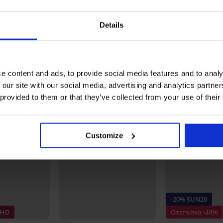
Код на артикула
ILN52
Марка
Ralph
Производител
Empori
Details
BUDEJ
Може да ви хареса
e content and ads, to provide social media features and to analy
 our site with our social media, advertising and analytics partn
 provided to them or that they’ve collected from your use of their
Customize
-20% SUN20
ТНО
Отстъпка -40%