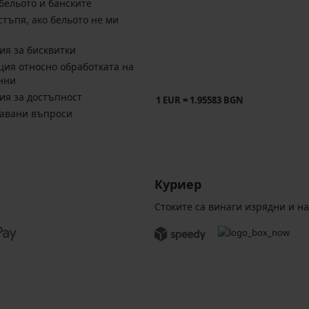
бельото и банските
стъпя, ако бельото не ми
ия за бисквитки
ия относно обработката на
нни
ия за достъпност
1 EUR = 1.95583 BGN
давани въпроси
Куриер
Стоките са винаги изрядни и н