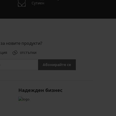
Сутиен
за новите продукти?
кция
отстъпки
Абонирайте се
Надежден бизнес