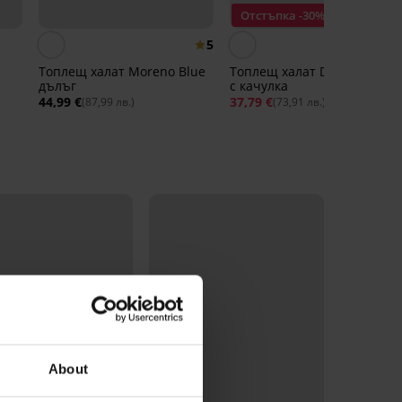
Отстъпка -30%
5
Топлещ халат Moreno Blue
Топлещ халат Dionne дълъ
дълъг
с качулка
44,99 €
37,79 €
53,99 €
(87,99 лв.)
(73,91 лв.)
About