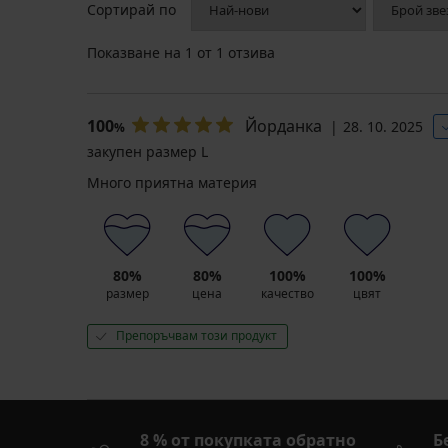
Сортирай по
Топлещ
халат
халат
Jenesis
DKNY
дълъг
Показване на
1
от 1 отзива
Elm
40,99
Green
€
къс
(80,17
Намаление
45,99
100
Йорданка
28. 10. 2025
%
лв.)
€
закупен размер L
(89,95
лв.)
Много приятна материя
Първоначална цена
92,54
€
(180,99
лв.)
80%
80%
100%
100%
размер
цена
качество
цвят
Препоръчвам този продукт
8 % от покупката обратно
Б