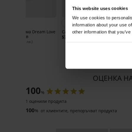
This website uses cookies
We use cookies to personalis
information about your use of
Дамска пижама Dream Love
Сатенен халат Sauda къс
Топ
other information that you’ve
с дълъг ръкав
с к
57,99 €
(113,42 лв.)
51,99 €
40,
(101,68 лв.)
ОЦЕНКА НА
100
%
1 оценили продукта
-50%
LIMITED
100
%
от клиентите, препоръчват продукта
PREMIUM
Топлещ