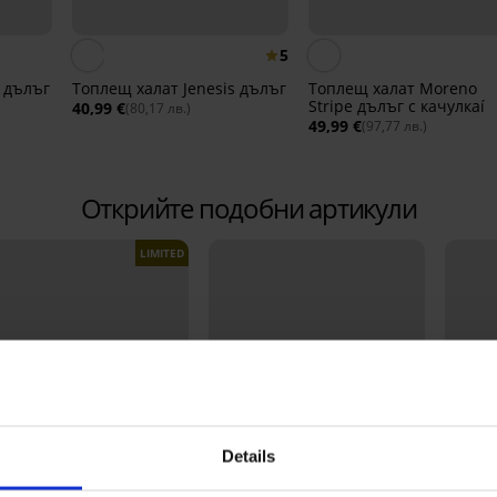
5
s дълъг
Топлещ халат Jenesis дълъг
Топлещ халат Moreno
Stripe дълъг с качулкаí
40,99 €
(80,17 лв.)
49,99 €
(97,77 лв.)
Открийте подобни артикули
LIMITED
Details