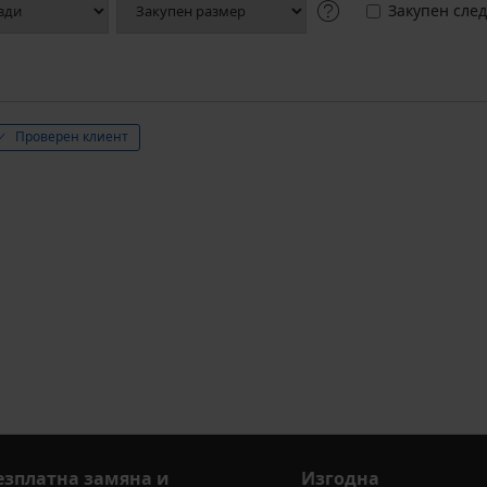
Закупен след
Проверен клиент
езплатна замяна и
Изгодна