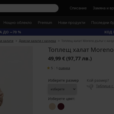
Търси
Списание
Замяна и в
Нощно облекло
Premium
Нови продукти
Последни б
А ДО −70 %
КОД 
и халати
Дамски халати с качулка
Топлещ халат Moreno дълъг с качу
Топлещ халат Moreno 
49,99 €
(97,77 лв.)
5
|
1
oценка
Изберете размер
Кой размер?
Таблица с
Изберете цвят: