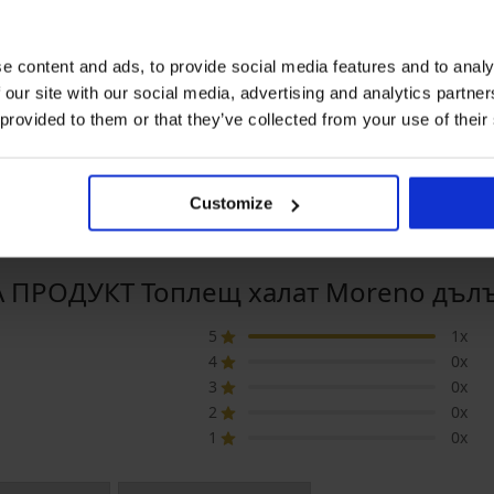
Отстъпка -30%
-20%
e content and ads, to provide social media features and to analy
5
 our site with our social media, advertising and analytics partn
лещ халат Jenesis дълъг
Хавлиен халат Poppy дълъг
Смаля
 provided to them or that they’ve collected from your use of their
ачулка
3D Gia
37,79 €
53,99 €
(73,91 лв.)
99 €
49,99 
(80,17 лв.)
39,99 
Customize
 ПРОДУКТ Топлещ халат Moreno дълъг
5
1x
4
0x
3
0x
2
0x
1
0x