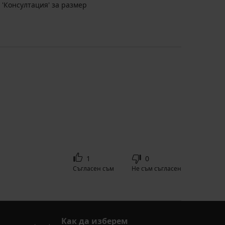
 'Консултация' за размер
1
0
Съгласен съм
Не съм съгласен
Как да изберем