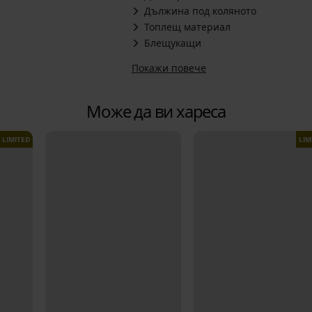
Дължина под коляното
Топлещ материал
Блещукащи
Покажи повече
Може да ви хареса
LIMITED
LIM