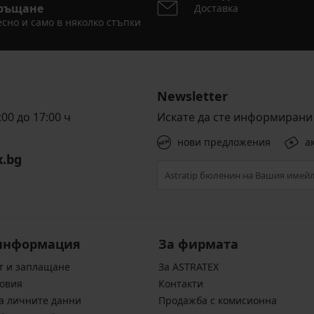
ръщане
Доставка
сно и само в няколко стъпки
Newsletter
00 до 17:00 ч
Искате да сте информирани 
нови предложения
а
x.bg
информация
За фирмата
т и заплащане
За ASTRATEX
овия
Контакти
а личните данни
Продажба с комисионна