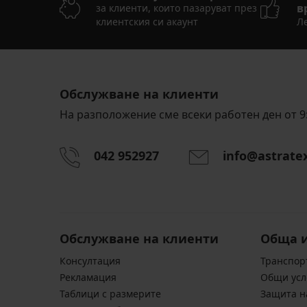
в
за клиенти, които пазаруват през
клиентския си акаунт
Ле
Обслужване на клиенти
На разположение сме всеки работен ден от 9:
042 952927
info@astrate
Обслужване на клиенти
Обща 
Консултация
Транспор
Pекламация
Общи усл
Таблици с размерите
Защита н