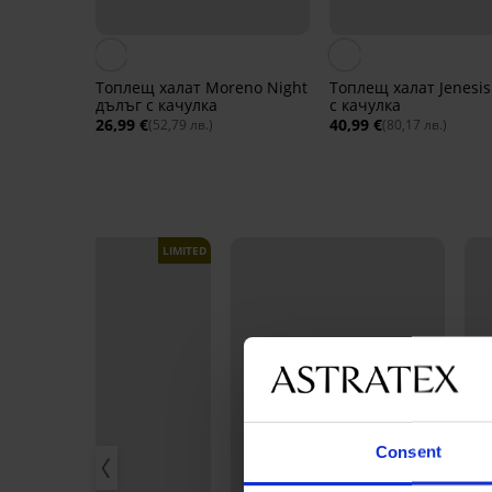
Топлещ халат Moreno Night
Топлещ халат Jenesi
дълъг с качулка
с качулка
26,99 €
40,99 €
(52,79 лв.)
(80,17 лв.)
LIMITED
Consent