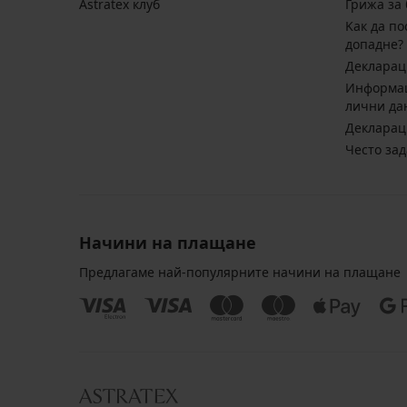
Astratex клуб
Грижа за 
Kак да по
допадне?
Декларац
Информац
лични да
Декларац
Често за
Начини на плащане
Предлагаме най-популярните начини на плащане