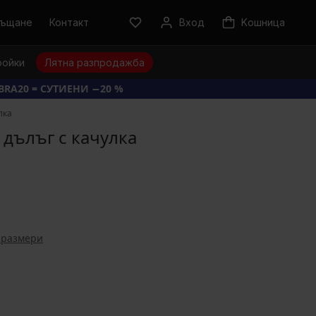
ръщане
Контакт
Вход
Kошница
ройки
Лятна разпродажба
BRA20 = СУТИЕНИ −20 %
лка
дълъг с качулка
 размери