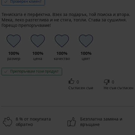
Проверен клиент
Тениската е перфектна. Взех за подарък, той поиска и втора.
Мека, леко разтеглива и не стяга, топли. Става за сушилня.
Горещо препоръчваме!
100%
100%
100%
100%
размер
цена
качество
цвят
Препоръчвам този продукт
0
0
Съгласен съм
Не съм съгласен
8 % от покупката
Безплатна замяна и
обратно
връщане