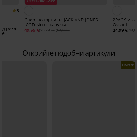
Отстъпка -20%
5
Спортно горнище JACK AND JONES
2PACK мъж
JCOFusion с качулка
Oscar II
од риза
49,59 €
24,99 €
(96,99 лв.)
61,99 €
(48,8
те
Открийте подобни артикули
LIMITED