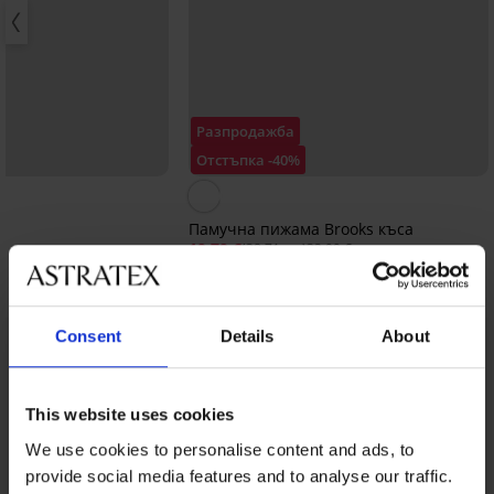
Разпродажба
Отстъпка -40%
Памучна пижама Brooks къса
19,79 €
(38,71 лв.)
32,99 €
а пижама MEN-A
Consent
Details
About
От същата колекция
Покажи
This website uses cookies
We use cookies to personalise content and ads, to
provide social media features and to analyse our traffic.