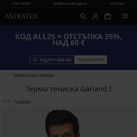
СПИСАНИЕ
ЗАМЯНА И ВРЪЩАНЕ
КОНТАКТ
КОД ALL25 = ОТСТЪПКА 25%,
НАД 60 €
ПАЗАРУВАЙТЕ
01
Д
01
Ч
26
М
43
С
Мъжки термо тениски
Термо тениска Garland I
5
|
2
oценка