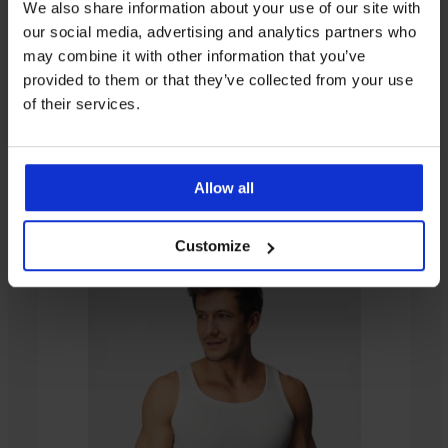
We also share information about your use of our site with
our social media, advertising and analytics partners who
may combine it with other information that you’ve
provided to them or that they’ve collected from your use
of their services.
От същата колекция
Allow all
Customize
-20%
-20%
Разпродажба
Разпродажба
-50%
-30%
Телесна
Телесен
Мъжка
Телесна
тениска
потник
фланела
тениска
Безшевна
2PACK
Бамбукова
PREMIUM
за
за
шпиц
за
бамбукова
мъжки
тениска
3PACK
2PACK
под
под
деколте
под
3PACK
фланела
памучни
Lucian
невидими
мъжки
ризата
риза
черна
ризата
памучна
PureLine
тениски
тениски
памучни
32,99
с
Намаление
Намаление
Намаление
тениска
35,99
31,19
8,00 €
Short
MEN-
за
тениски
€
парчета,