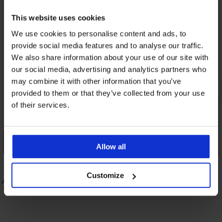
This website uses cookies
We use cookies to personalise content and ads, to
provide social media features and to analyse our traffic.
We also share information about your use of our site with
our social media, advertising and analytics partners who
may combine it with other information that you’ve
provided to them or that they’ve collected from your use
of their services.
Разпродажба
Allow all
Отстъпка -70%
5
Customize
Дамска елегантна блуза Destanee
Термо тениска Inna
11,10 €
20,99 €
(21,71 лв.)
36,99 €
(41,05 лв.)