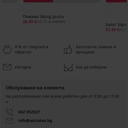
Пижама Skiing дълга
26,99 €
(52,79 лв.)
44,99 €
Халат Sign
31,49 €
(61,5
8 % от покупката
Безплатна замяна и
обратно
връщане
Изгодна
Как да изберем
Обслужване на клиенти
На разположение сме всеки работен ден от 9:00 до 17:00
ч
042 952927
info@astratex.bg