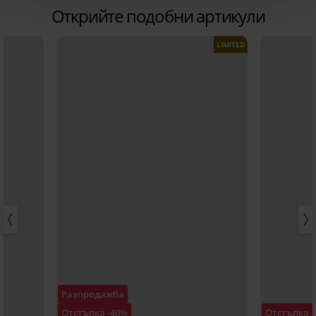
Открийте подобни артикули
LIMITED
Разпродажба
Отстъпка -40%
Отстъпка 