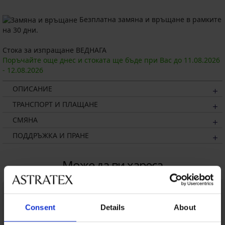
Безплатна замяна и връщане в рамките
на 30 дни.
Стока за изпращане ВЕДНАГА
Поръчайте още днес и стоката ще бъде при Вас до
11.08.
2026
-
12.08.
2026
ОПИСАНИЕ
ТРАНСПОРТ И ПЛАЩАНЕ
СМЯНА
ПОДДРЪЖКА И ПРАНЕ
Може да ви хареса
Consent
Details
About