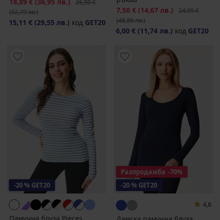
Намаление
18,89 €
(36,95 лв.)
Първоначална цена
26,99 €
Намаление
7,50 €
(14,67 лв.)
Първоначална
24,99 €
(52,79 лв.)
(48,88 лв.)
15,11 €
(29,55 лв.)
код
GET20
6,00 €
(11,74 лв.)
код
GET20
Разпродажба
-70%
-20 % GET20
-20 % GET20
4,8
Памучна блуза Pieces
Дамска памучна блуза