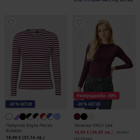
Разпродажба
-30%
-20 % GET20
-20 % GET20
Памучна блуза Pieces
Тениска ONLY Lea
Rukado
Намаление
18,89 €
(36,95 лв.)
Първоначалн
26,99 €
18,99 €
(37,14 лв.)
(52,79 лв.)