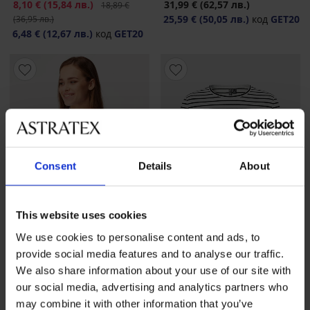
Намаление
8,10 €
(15,84 лв.)
Първоначална цена
31,99 €
(62,57 лв.)
18,89 €
25,59 €
(50,05 лв.)
код
GET20
(36,95 лв.)
6,48 €
(12,67 лв.)
код
GET20
Consent
Details
About
This website uses cookies
Разпродажба
-70%
We use cookies to personalise content and ads, to
-20 % GET20
-20 % GET20
provide social media features and to analyse our traffic.
We also share information about your use of our site with
our social media, advertising and analytics partners who
Дамска блуза Resta
Памучна блуза Pieces
may combine it with other information that you’ve
Rukado