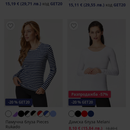
15,19 €
(29,71 лв.)
код
GET20
15,11 €
(29,55 лв.)
код
GET20
Разпродажба
-57%
-20 % GET20
-20 % GET20
Памучна блуза Pieces
Дамска блуза Melani
Rukado
Намаление
8,10 €
(15,84 лв.)
Първоначална
18,89 €