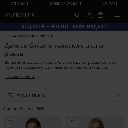
СПИСАНИЕ
ЗАМЯНА И ВРЪЩАНЕ
КОНТАКТ
ГОЛЯМА ЛЯТНА РАЗПРОДАЖБА ДО −70 %
Дамски блузи и тениски
Дамски блузи и тениски с дълъг
ръкав
Дойде ли зима, идва и ред на блузите с дълъг ръкав, които са
удобни за носене под меки пуловери и спортни горнища.
Отлично функционират и самостоятелно, например в
Покажи повече
комбинация с джинси, официални панталони и поли. В нашия
асортимент ще намерите гладки едноцветни памучни блузи с
дълъг ръкав, блузи с мотив и топове с тюл, дантела или
ФИЛТРИРАНЕ
интересни отвори. По време на зимните спортове отлично ще Ви
стоплят термо блузите от функционална материя.
Сортирайте по
TOP