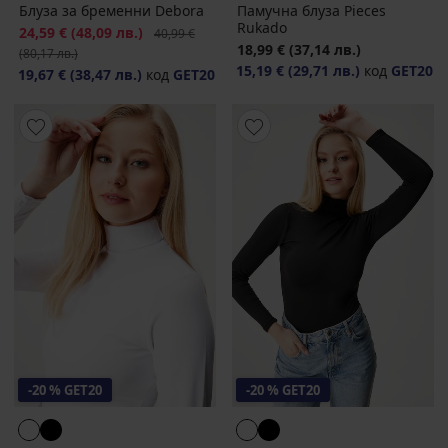
Блуза за бременни Debora
Памучна блуза Pieces
Rukado
Намаление
24,59 €
(48,09 лв.)
Първоначална цена
40,99 €
18,99 €
(37,14 лв.)
(80,17 лв.)
15,19 €
(29,71 лв.)
код
GET20
19,67 €
(38,47 лв.)
код
GET20
-20 % GET20
-20 % GET20