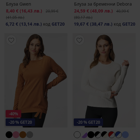
Блуза Gwen
Блуза за бременни Debora
Намаление
8,40 €
(16,43 лв.)
Първоначална цена
Намаление
24,59 €
(48,09 лв.)
Първоначалн
20,99 €
40,99 €
(41,05 лв.)
(80,17 лв.)
6,72 €
(13,14 лв.)
код
GET20
19,67 €
(38,47 лв.)
код
GET20
-40%
-20 % GET20
-20 % GET20