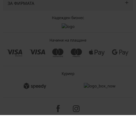
ЗА ФИРМАТА
Надежден бизнес
Начини на плащане
Куриер
Copyright 2005-2026 © ASTRATEX a.s.
Programia - B2C, B2B, advanced e-commerce solutions