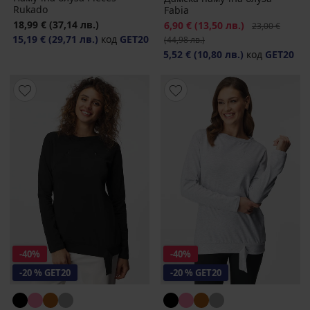
Rukado
Fabia
18,99 €
(37,14 лв.)
Намаление
6,90 €
(13,50 лв.)
Първоначална
23,00 €
15,19 €
(29,71 лв.)
код
GET20
(44,98 лв.)
5,52 €
(10,80 лв.)
код
GET20
-40%
-40%
-20 % GET20
-20 % GET20