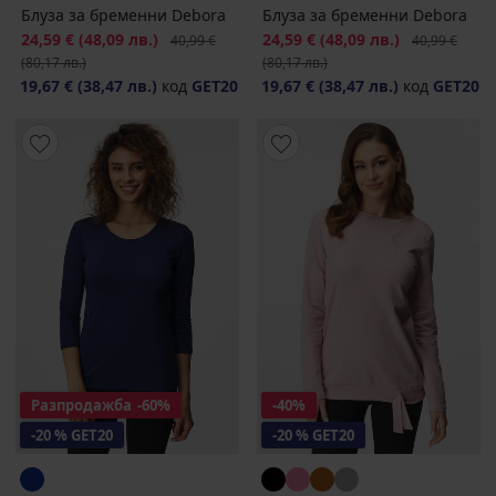
Блуза за бременни Debora
Блуза за бременни Debora
Намаление
24,59 €
(48,09 лв.)
Първоначална цена
Намаление
24,59 €
(48,09 лв.)
Първоначалн
40,99 €
40,99 €
(80,17 лв.)
(80,17 лв.)
19,67 €
(38,47 лв.)
код
GET20
19,67 €
(38,47 лв.)
код
GET20
Разпродажба
-60%
-40%
-20 % GET20
-20 % GET20