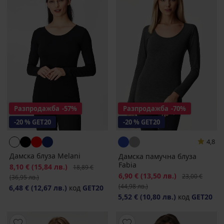
Разпродажба
-57%
Разпродажба
-70%
-20 % GET20
-20 % GET20
4,8
Дамска блуза Melani
Дамска памучна блуза
Fabia
Намаление
8,10 €
(15,84 лв.)
Първоначална цена
18,89 €
Намаление
6,90 €
(13,50 лв.)
Първоначална
23,00 €
(36,95 лв.)
(44,98 лв.)
6,48 €
(12,67 лв.)
код
GET20
5,52 €
(10,80 лв.)
код
GET20