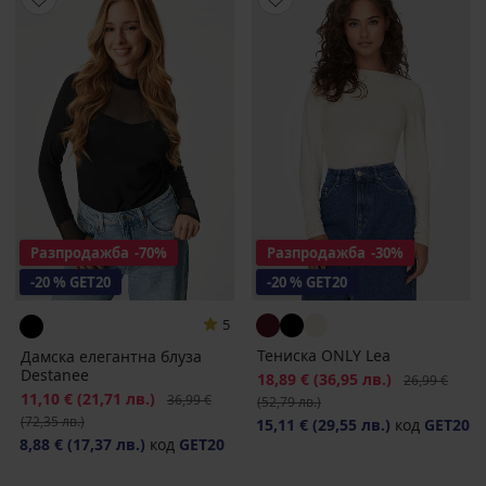
Разпродажба
-70%
Разпродажба
-30%
-20 % GET20
-20 % GET20
5
Тениска ONLY Lea
Дамска елегантна блуза
Destanee
Намаление
18,89 €
(36,95 лв.)
Първоначалн
26,99 €
Намаление
11,10 €
(21,71 лв.)
Първоначална цена
36,99 €
(52,79 лв.)
(72,35 лв.)
15,11 €
(29,55 лв.)
код
GET20
8,88 €
(17,37 лв.)
код
GET20