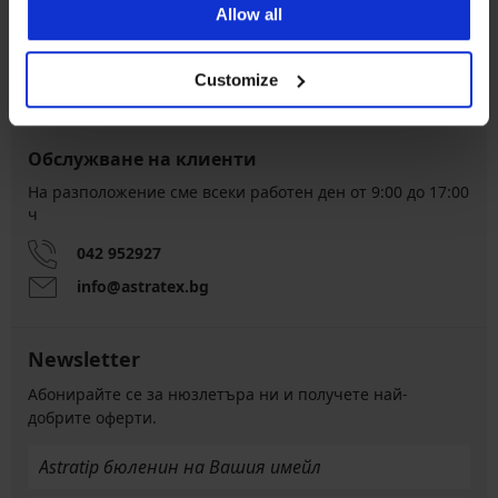
Allow all
обратно
връщане
Изгодна
Как да изберем
Customize
Обслужване на клиенти
На разположение сме всеки работен ден от 9:00 до 17:00
ч
042 952927
info@astratex.bg
Newsletter
Абонирайте се за нюзлетъра ни и получете най-
добрите оферти.