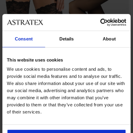
2+1 БЕЗПЛАТНО
Consent
Details
About
4,5
Жартиерен колан Alisa
Силиконови чорапи
Chantal Nore Rose 17 DEN
28,99 €
(56,70 лв.)
This website uses cookies
16,99 €
(33,23 лв.)
We use cookies to personalise content and ads, to
промоция
2+1 БЕЗПЛАТНО
provide social media features and to analyse our traffic.
We also share information about your use of our site with
our social media, advertising and analytics partners who
may combine it with other information that you’ve
provided to them or that they’ve collected from your use
of their services.
8 % от покупката
Безплатна замяна и