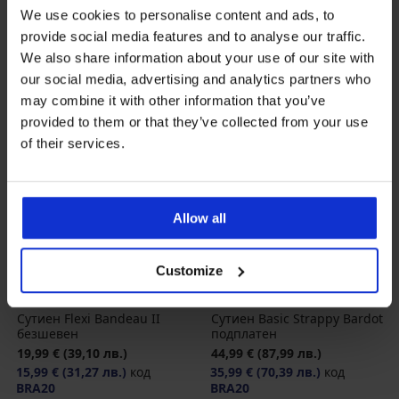
We use cookies to personalise content and ads, to
provide social media features and to analyse our traffic.
We also share information about your use of our site with
our social media, advertising and analytics partners who
may combine it with other information that you’ve
provided to them or that they’ve collected from your use
of their services.
Allow all
-20 % BRA20
-20 % BRA20
Customize
Сутиен Flexi Bandeau II
Сутиен Basic Strappy Bardot
безшевен
подплатен
19,99 €
(39,10 лв.)
44,99 €
(87,99 лв.)
15,99 €
(31,27 лв.)
код
35,99 €
(70,39 лв.)
код
BRA20
BRA20