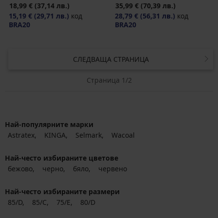
18,99 €
(37,14 лв.)
35,99 €
(70,39 лв.)
15,19 €
(29,71 лв.)
код
28,79 €
(56,31 лв.)
код
BRA20
BRA20
СЛЕДВАЩА СТРАНИЦА
Страница 1/2
Най-популярните марки
Astratex
KINGA
Selmark
Wacoal
Най-често избираните цветове
бежово
черно
бяло
червено
Най-често избираните размери
85/D
85/C
75/E
80/D