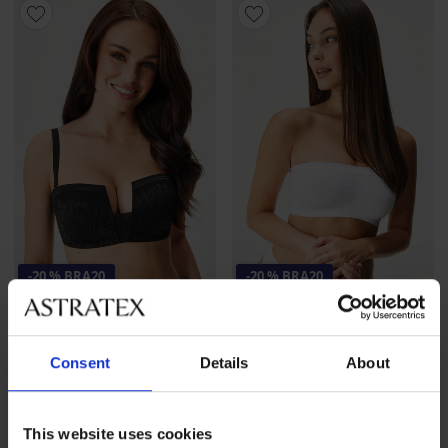
-20 % BRA20
-20 % BRA20
5
Сутиен Flexi Bandeau II
Сутиен Timeless Romance
безшевен
Strapless подплатен
Consent
Details
About
19,99 €
(39,10 лв.)
53,99 €
(105,60 лв.)
15,99 €
(31,27 лв.)
код
43,19 €
(84,47 лв.)
код
BRA20
BRA20
This website uses cookies