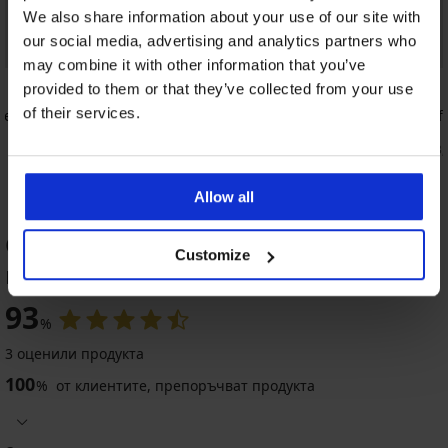
We also share information about your use of our site with
our social media, advertising and analytics partners who
may combine it with other information that you’ve
5
provided to them or that they’ve collected from your use
of their services.
ce
Сутиен Frozen II неподплатен
Сутиен Zof
банели
49,99 €
(97,77 лв.)
57,99 €
(113,
Allow all
ОЦЕНКА НА ПРОДУКТ Сутиен Tara
Customize
неподплатен без банели
93
%
4,9
4,8
5
3 оценили продукта
100
%
от клиентите, препоръчват продукта
Сутиен
BESTSELLER
Bellinda
BESTSELLER
Сутиен
Cotton