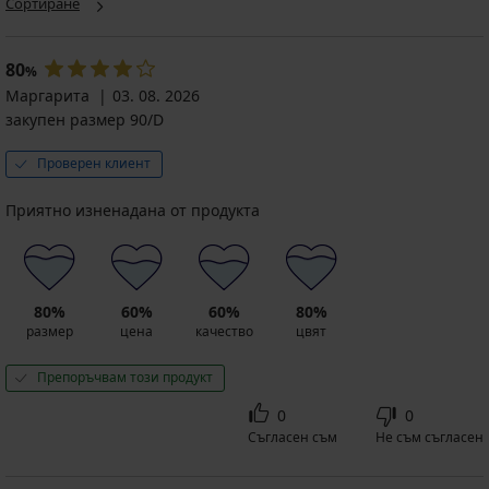
Сортиране
Jeanne
Bra
Сутиен
неподплатен
неподплатен
Luisse
неподплатен
63,99
20,99
80
%
€
€
61,99
Маргарита
03. 08. 2026
(125,15
(41,05
€
закупен размер 90/D
лв.)
лв.)
(121,24
лв.)
Проверен клиент
Приятно изненадана от продукта
80%
60%
60%
80%
размер
цена
качество
цвят
Препоръчвам този продукт
0
0
Съгласен съм
Не съм съгласен