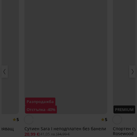
Разпродажба
Отстъпка -40%
PREMIUM
5
5
аляващ
Сутиен Sara I неподплатен без банели
Спортен су
Rosewood
20,99 €
(41,05 лв.)
34,99 €