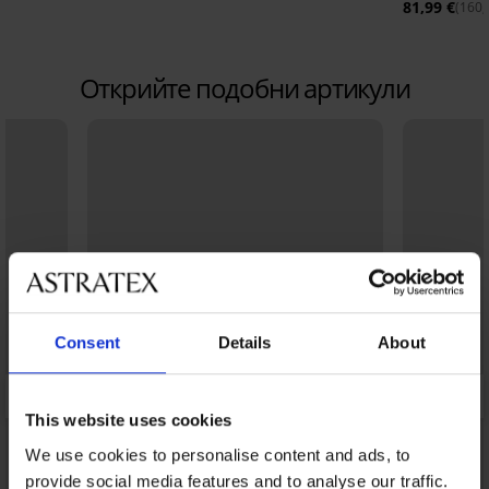
81,99 €
(160,
Открийте подобни артикули
Consent
Details
About
This website uses cookies
We use cookies to personalise content and ads, to
provide social media features and to analyse our traffic.