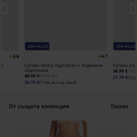
-25% ALL25
-25% ALL25
4,6
4,7
ен
Сутиен Vestia подплатен с подвижни
Сутиен Joa
подплънки
36,99 €
(72,3
48,99 €
(95,82 лв.)
27,74 €
(54,2
36,74 €
(71,86 лв.)
код:
ALL25
От същата колекция
Покажи