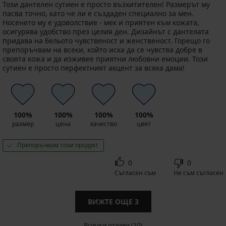
Този дантелен сутиен е просто възхитителен! Размерът му
пасва точно, като че ли е създаден специално за мен.
Носенето му е удоволствие - мек и приятен към кожата,
осигурява удобство през целия ден. Дизайнът с дантелата
придава на бельото чувственост и женственост. Горещо го
препоръчвам на всеки, който иска да се чувства добре в
своята кожа и да изживее приятни любовни емоции. Този
сутиен е просто перфектният акцент за всяка дама!
100%
100%
100%
100%
размер
цена
качество
цвят
Препоръчвам този продукт
0
0
Съгласен съм
Не съм съгласен
ВИЖТЕ ОЩЕ
3
Всички отзиви (10)