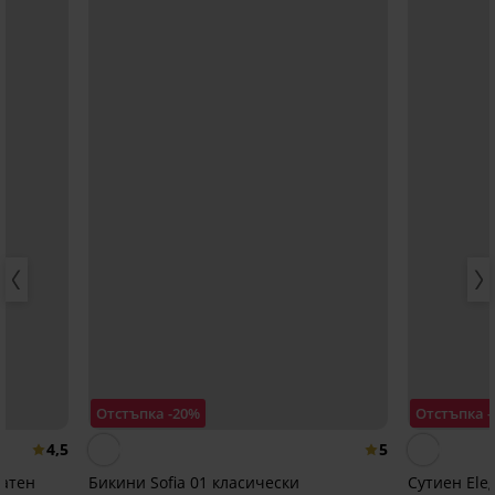
Отстъпка -20%
Отстъпка 
4,5
5
латен
Бикини Sofia 01 класически
Сутиен Ele