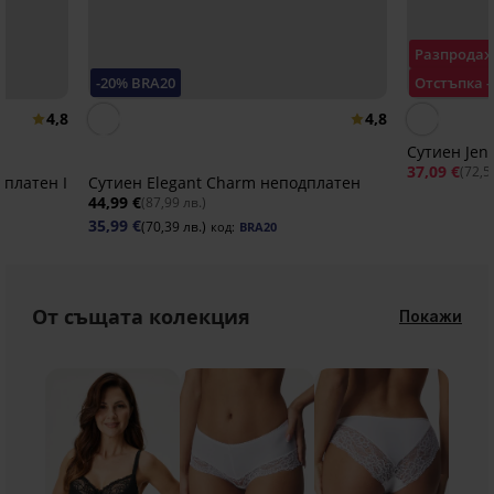
Разпрода
-20% BRA20
Отстъпка 
4,8
4,8
Сутиен Jen
37,09 €
(72,5
дплатен I
Сутиен Elegant Charm неподплатен
44,99 €
(87,99 лв.)
35,99 €
(70,39 лв.)
код:
BRA20
От същата колекция
Покажи