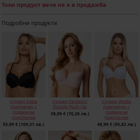
Този продукт вече не е в продажба
Подробни продукти
Сутиен Katia
Сутиен Fantastic
Сутиен Vestia
подплатен с
Double Push-Up
подплатен с
подвижни
подвижни
38,99 €
(76,26 лв.)
подплънки
подплънки
55,99 €
(109,51 лв.)
48,99 €
(95,82 лв.)