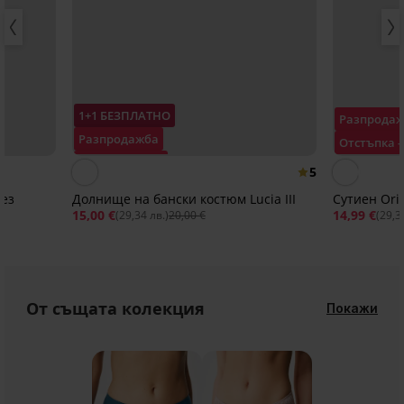
1+1 БЕЗПЛАТНО
Разпрода
Разпродажба
Отстъпка 
Отстъпка -25%
5
без
Долнище на бански костюм Lucia III
Сутиен Orig
15,00 €
14,99 €
(29,34 лв.)
20,00 €
(29,3
От същата колекция
Покажи