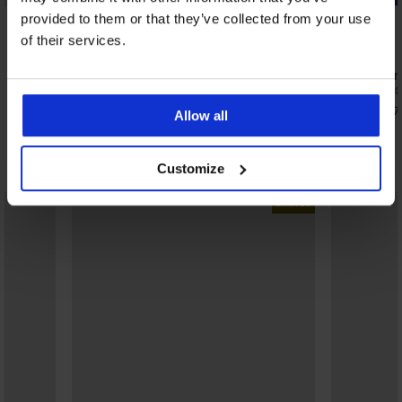
provided to them or that they’ve collected from your use
4,9
5
of their services.
Сутиен Spacer 3D Lady Grace New
Сутиен Car
49,99 €
34,99 €
(97,77 лв.)
(68,4
27,99 €
(54,7
Allow all
Открийте подобни артикули
Customize
LIMITED