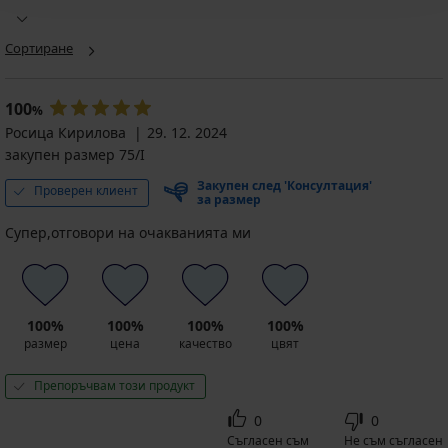
Сутиен
BESTSELLER
Philippa
Сутиен
Сутиен
III
Michelle
Сортиране
Jeanne
неподплатен
неподплатен
неподплатен
Намаление
24,49
62,99
63,99
€
€
100
%
€
(47,90
(123,20
Росица Кирилова
29. 12. 2024
(125,15
лв.)
лв.)
закупен размер 75/I
лв.)
Първоначална цена
34,99
50,39
€
€
Закупен след 'Консултация'
Проверен клиент
(68,43
(98,55
за размер
лв.)
лв.)
Супер,отговори на очакванията ми
код
BRA20
100%
100%
100%
100%
размер
цена
качество
цвят
Препоръчвам този продукт
0
0
Съгласен съм
Не съм съгласен