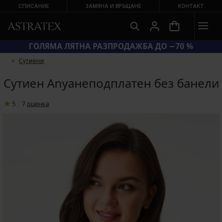
СПИСАНИЕ
ЗАМЯНА И ВРЪЩАНЕ
КОНТАКТ
КОД BRA20 = СУТИЕНИ −20 %
Сутиени
Сутиен Anyaнеподплатен без банели
5
|
7
oценка