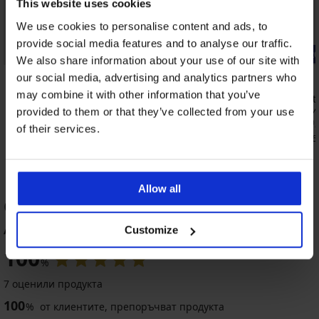
This website uses cookies
We use cookies to personalise content and ads, to
provide social media features and to analyse our traffic.
-20% BRA20
-20% BRA2
We also share information about your use of our site with
4,8
5
our social media, advertising and analytics partners who
may combine it with other information that you’ve
Сутиен за кърмачки Loren с Carri-Gel
Сутиен Kat
банели неподплатен
подплънки
provided to them or that they’ve collected from your use
79,99 €
55,99 €
(156,45 лв.)
(109,
of their services.
63,99 €
44,79 €
(125,15 лв.)
(87,6
код:
BRA20
Allow all
ОЦЕНКА НА ПРОДУКТ Сутиен
Anyaнеподплатен без банели
Customize
-30%
-20 % BRA20
100
%
5
4,5
5
7 оценили продукта
100
%
от клиентите, препоръчват продукта