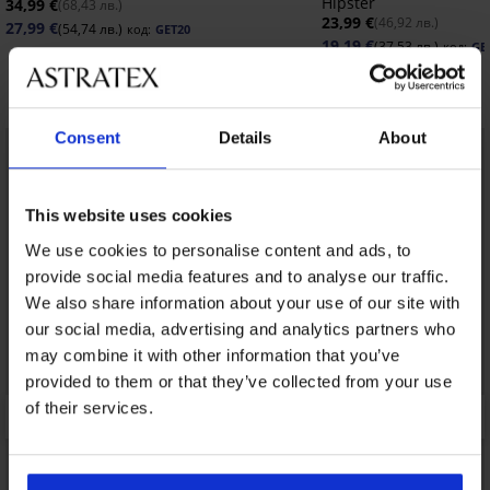
Hipster
34,99 €
(68,43 лв.)
23,99 €
(46,92 лв.)
27,99 €
(54,74 лв.)
код:
GET20
19,19 €
(37,53 лв.)
код:
GE
Открийте подобни артикули
Consent
Details
About
LIMITED
LIMITED
This website uses cookies
We use cookies to personalise content and ads, to
provide social media features and to analyse our traffic.
We also share information about your use of our site with
our social media, advertising and analytics partners who
may combine it with other information that you’ve
provided to them or that they’ve collected from your use
of their services.